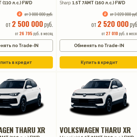
T (110 л.с.) FWD
Sharp
1.5T 7AMT (160 л.с.) FWD
от 3 000 000 руб.
от 3 020 000 руб
2 500 000
2 520 000
от
руб.
от
руб
от
26 795
руб. в месяц
от
27 010
руб. в меся
нять по Trade-IN
Обменять по Trade-IN
пить в кредит
Купить в кредит
AGEN THARU XR
VOLKSWAGEN THARU XR