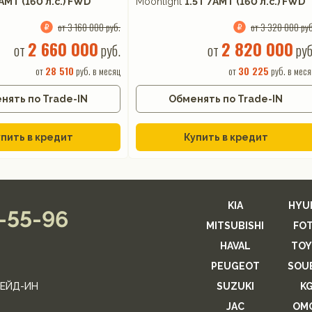
7AMT (160 л.с.) FWD
Moonlight
1.5T 7AMT (160 л.с.) FWD
от 3 160 000 руб.
от 3 320 000 руб
2 660 000
2 820 000
от
руб.
от
руб
от
28 510
руб. в месяц
от
30 225
руб. в меся
нять по Trade-IN
Обменять по Trade-IN
пить в кредит
Купить в кредит
KIA
HYU
2-55-96
MITSUBISHI
FO
HAVAL
TOY
PEUGEOT
SOU
ЕЙД-ИН
SUZUKI
K
JAC
OM