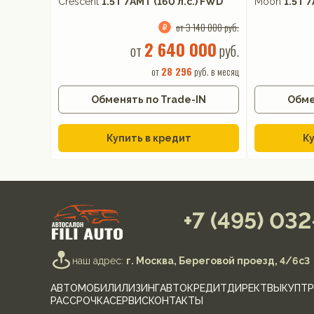
Crescent
1.5T 7AMT (160 л.с.) FWD
Moon
1.5T 
от 3 140 000 руб.
2 640 000
от
руб.
от
28 296
руб. в месяц
Обменять по Trade-IN
Обме
Купить в кредит
Ку
+7 (495) 03
наш адрес:
г. Москва, Береговой проезд, 4/6с3
АВТОМОБИЛИ
ЛИЗИНГ
АВТОКРЕДИТ
ДИРЕКТ
ВЫКУП
ТР
РАССРОЧКА
СЕРВИС
КОНТАКТЫ