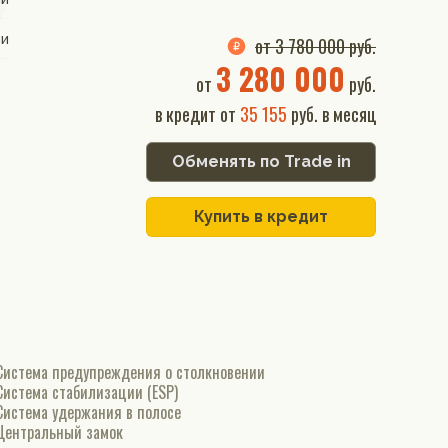
ии
от 3 780 000 руб.
3 280 000
от
руб.
в кредит от
35 155
руб. в месяц
Обменять по Trade in
Купить в кредит
Система предупреждения о столкновении
Система стабилизации (ESP)
Система удержания в полосе
Центральный замок