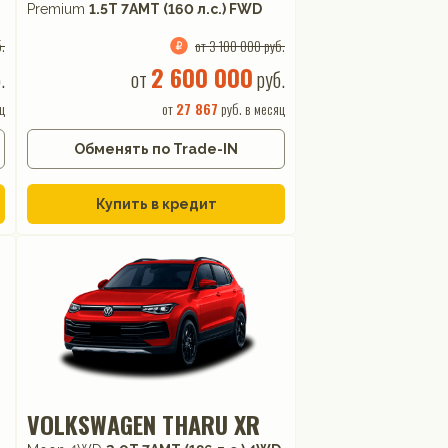
Premium
1.5T 7AMT (160 л.с.) FWD
.
от 3 100 000 руб.
2 600 000
.
от
руб.
ц
от
27 867
руб. в месяц
Обменять по Trade-IN
Купить в кредит
VOLKSWAGEN THARU XR