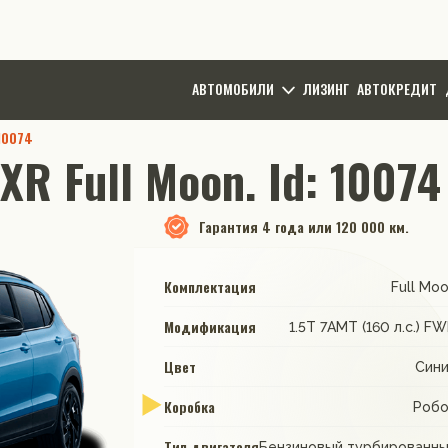
АВТОМОБИЛИ
ЛИЗИНГ
АВТОКРЕДИТ
10074
R Full Moon. Id: 10074
Гарантия
4 года или 120 000 км.
Комплектация
Full Mo
Модификация
1.5T 7AMT (160 л.с.) F
Цвет
Син
Коробка
Роб
Тип двигателя
Бензиновый турбированн