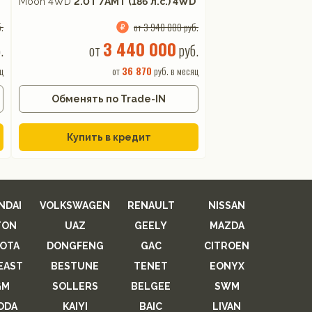
Moon 4WD
2.0T 7AMT (186 л.с.) 4WD
.
от 3 940 000 руб.
3 440 000
.
от
руб.
ц
от
36 870
руб. в месяц
Обменять по Trade-IN
Купить в кредит
NDAI
VOLKSWAGEN
RENAULT
NISSAN
TON
UAZ
GEELY
MAZDA
OTA
DONGFENG
GAC
CITROEN
EAST
BESTUNE
TENET
EONYX
GM
SOLLERS
BELGEE
SWM
ODA
KAIYI
BAIC
LIVAN