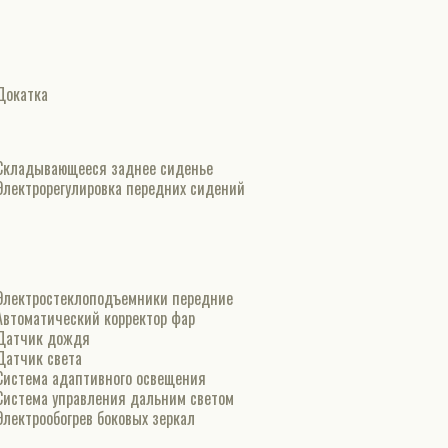
Докатка
Складывающееся заднее сиденье
Электрорегулировка передних сидений
Электростеклоподъемники передние
Автоматический корректор фар
Датчик дождя
Датчик света
Система адаптивного освещения
Система управления дальним светом
Электрообогрев боковых зеркал