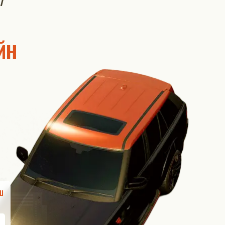
7
йн
ш