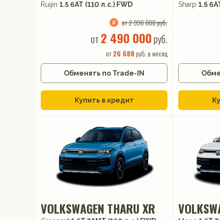
Ruijin
1.5 6AT (110 л.с.) FWD
Sharp
1.5 6A
от 2 990 000 руб.
2 490 000
от
руб.
от
26 688
руб. в месяц
Обменять по Trade-IN
Обме
Купить в кредит
Ку
VOLKSWAGEN THARU XR
VOLKSW