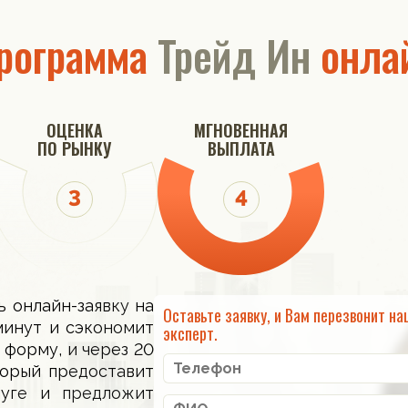
рограмма
Трейд Ин
онла
ОЦЕНКА
МГНОВЕННАЯ
ПО РЫНКУ
ВЫПЛАТА
ь онлайн-заявку на
Оставьте заявку, и Вам перезвонит на
минут и сэкономит
эксперт.
 форму, и через 20
торый предоставит
луге и предложит