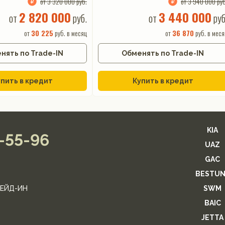
от 3 320 000 руб.
от 3 940 000 руб
2 820 000
3 440 000
от
руб.
от
руб
от
30 225
руб. в месяц
от
36 870
руб. в меся
нять по Trade-IN
Обменять по Trade-IN
пить в кредит
Купить в кредит
KIA
2-55-96
UAZ
GAC
BESTUN
ЕЙД-ИН
SWM
BAIC
JETTA