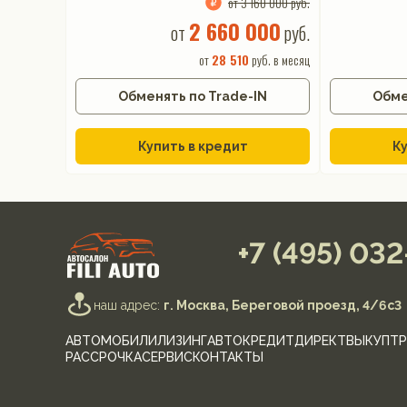
от 3 160 000 руб.
2 660 000
от
руб.
от
28 510
руб. в месяц
Обменять по Trade-IN
Обме
Купить в кредит
Ку
+7 (495) 03
наш адрес:
г. Москва, Береговой проезд, 4/6с3
АВТОМОБИЛИ
ЛИЗИНГ
АВТОКРЕДИТ
ДИРЕКТ
ВЫКУП
ТР
РАССРОЧКА
СЕРВИС
КОНТАКТЫ