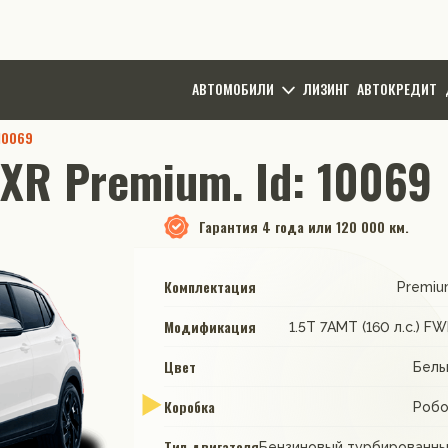
АВТОМОБИЛИ
ЛИЗИНГ
АВТОКРЕДИТ
10069
XR Premium. Id: 10069
Гарантия
4 года или 120 000 км.
Комплектация
Premi
Модификация
1.5T 7AMT (160 л.с.) F
Цвет
Бел
Коробка
Роб
Тип двигателя
Бензиновый турбированн