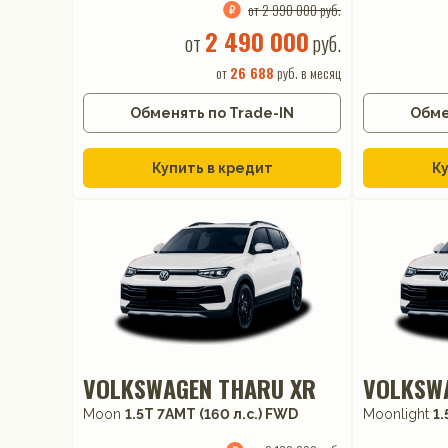
от 2 990 000 руб.
2 490 000
от
руб.
от
26 688
руб. в месяц
Обменять по Trade-IN
Обме
Купить в кредит
Ку
VOLKSWAGEN THARU XR
VOLKSW
Moon
1.5T 7AMT (160 л.с.) FWD
Moonlight
1.