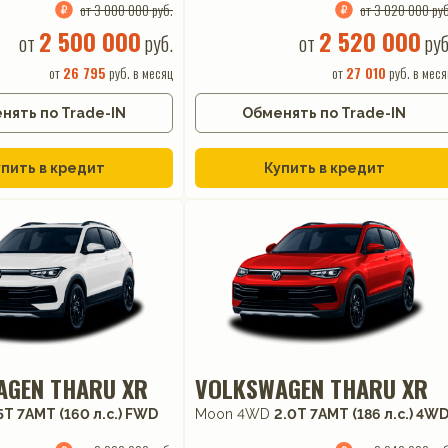
от 3 000 000 руб.
от 3 020 000 руб
2 500 000
2 520 000
от
руб.
от
руб
от
26 795
руб. в месяц
от
27 010
руб. в меся
нять по Trade-IN
Обменять по Trade-IN
пить в кредит
Купить в кредит
AGEN THARU XR
VOLKSWAGEN THARU XR
5T 7AMT (160 л.с.) FWD
Moon 4WD
2.0T 7AMT (186 л.с.) 4W