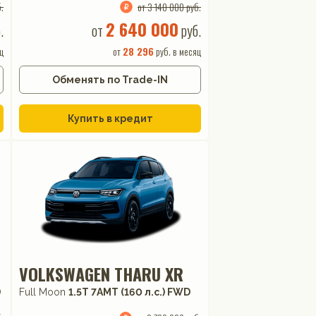
.
от 3 140 000 руб.
2 640 000
.
от
руб.
ц
от
28 296
руб. в месяц
Обменять по Trade-IN
Купить в кредит
VOLKSWAGEN THARU XR
D
Full Moon
1.5T 7AMT (160 л.с.) FWD