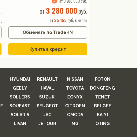
.
от 3 780 000 руб.
3 280 000
.
от
руб.
ц
от
35 155
руб. в месяц
Обменять по Trade-IN
Купить в кредит
HYUNDAI
RENAULT
NISSAN
FOTON
GEELY
HAVAL
TOYOTA
DONGFENG
SOLLERS
SUZUKI
EONYX
TENET
E
SOUEAST
PEUGEOT
CITROEN
BELGEE
SOLARIS
JAC
OMODA
KAIYI
LIVAN
JETOUR
MG
OTING