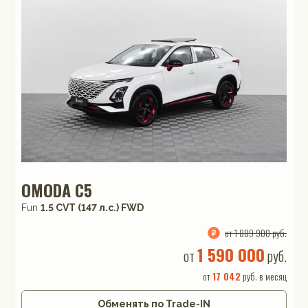
OMODA C5
Fun
1.5 CVT (147 л.с.) FWD
от 1 889 900 руб.
1 590 000
от
руб.
от
17 042
руб. в месяц
Обменять по Trade-IN