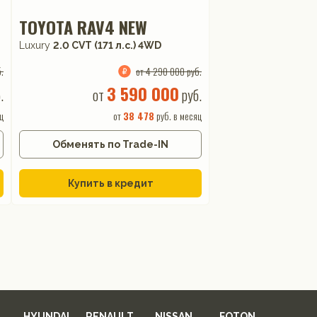
TOYOTA RAV4 NEW
Luxury
2.0 CVT (171 л.с.) 4WD
.
от 4 290 000 руб.
3 590 000
.
от
руб.
ц
от
38 478
руб. в месяц
Обменять по Trade-IN
Купить в кредит
HYUNDAI
RENAULT
NISSAN
FOTON