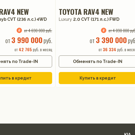
RAV4 NEW
TOYOTA RAV4 NEW
hyb CVT (236 л.с.) 4WD
Luxury
2.0 CVT (171 л.с.) FWD
от 4 690 000 руб.
от 4 090 000 руб
3 990 000
3 390 000
от
руб.
от
руб
от
42 765
руб. в месяц
от
36 334
руб. в меся
нять по Trade-IN
Обменять по Trade-IN
пить в кредит
Купить в кредит
KIA