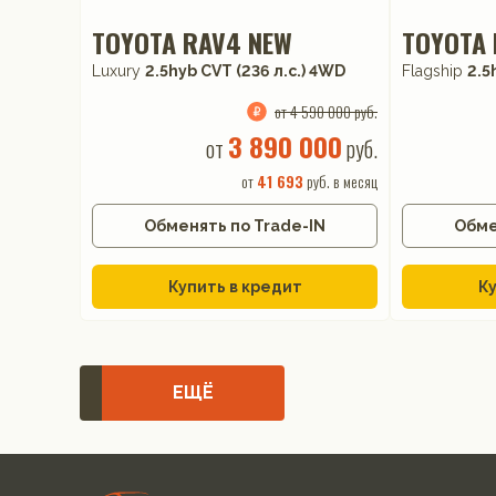
TOYOTA RAV4 NEW
TOYOTA 
Luxury
2.5hyb CVT (236 л.с.) 4WD
Flagship
2.5
от 4 590 000 руб.
3 890 000
от
руб.
от
41 693
руб. в месяц
Обменять по Trade-IN
Обме
Купить в кредит
Ку
ЕЩЁ