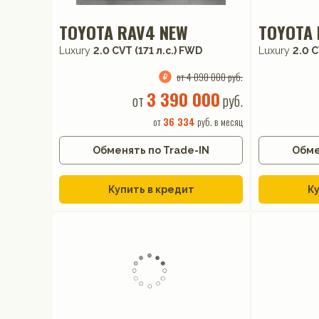
TOYOTA RAV4 NEW
TOYOTA 
Luxury
2.0 CVT (171 л.с.) FWD
Luxury
2.0 C
от 4 090 000 руб.
3 390 000
от
руб.
от
36 334
руб. в месяц
Обменять по Trade-IN
Обме
Купить в кредит
Ку