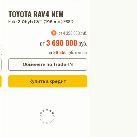
TOYOTA RAV4 NEW
Elite
2.0hyb CVT (196 л.с.) FWD
.
от 4 390 000 руб.
3 690 000
.
от
руб.
ц
от
39 550
руб. в месяц
Обменять по Trade-IN
Купить в кредит