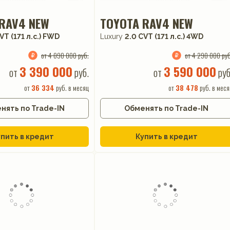
RAV4 NEW
TOYOTA RAV4 NEW
VT (171 л.с.) FWD
Luxury
2.0 CVT (171 л.с.) 4WD
от 4 090 000 руб.
от 4 290 000 руб
3 390 000
3 590 000
от
руб.
от
руб
от
36 334
руб. в месяц
от
38 478
руб. в меся
нять по Trade-IN
Обменять по Trade-IN
пить в кредит
Купить в кредит