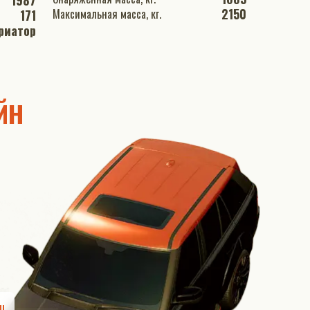
1987
2150
Максимальная масса, кг.
171
риатор
йн
ш