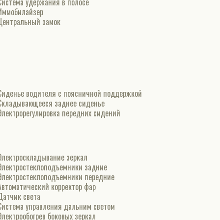
Система удержания в полосе
Иммобилайзер
Центральный замок
Сиденье водителя с поясничной поддержкой
Складывающееся заднее сиденье
Электрорегулировка передних сидений
Электроскладывание зеркал
Электростеклоподъемники задние
Электростеклоподъемники передние
Автоматический корректор фар
Датчик света
Система управления дальним светом
Электрообогрев боковых зеркал