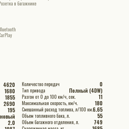
Розетка в багажнике
Bluetooth
CarPlay
0
Количество передач
4620
Полный (4DW)
Тип привода
1680
11
Разгон от 0 до 100 км/ч, сек.
1855
180
Максимальная скорость, км/ч.
2690
6.65
Смешанный расход топлива, л/100 км.
195
55
Объем топливного бака, л.
иновый
749
Объем багажного отделения, л.
2.0
1685
Снаряженная масса, кг.