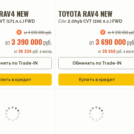
RAV4 NEW
TOYOTA RAV4 NEW
VT (171 л.с.) FWD
Elite
2.0hyb CVT (196 л.с.) FWD
от 4 090 000 руб.
от 4 390 000 руб
3 390 000
3 690 000
от
руб.
от
руб
от
36 334
руб. в месяц
от
39 550
руб. в меся
нять по Trade-IN
Обменять по Trade-IN
пить в кредит
Купить в кредит