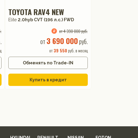
TOYOTA RAV4 NEW
Elite
2.0hyb CVT (196 л.с.) FWD
.
от 4 390 000 руб.
3 690 000
.
от
руб.
ц
от
39 550
руб. в месяц
Обменять по Trade-IN
Купить в кредит
HYUNDAI
RENAULT
NISSAN
FOTON