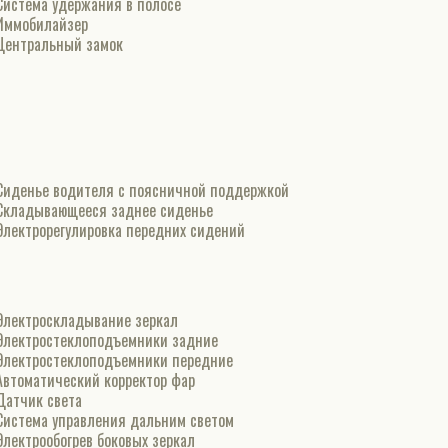
Система удержания в полосе
Иммобилайзер
Центральный замок
Сиденье водителя с поясничной поддержкой
Складывающееся заднее сиденье
Электрорегулировка передних сидений
Электроскладывание зеркал
Электростеклоподъемники задние
Электростеклоподъемники передние
Автоматический корректор фар
Датчик света
Система управления дальним светом
Электрообогрев боковых зеркал