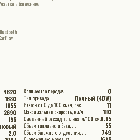
Розетка в багажнике
Bluetooth
CarPlay
0
Количество передач
4620
Полный (4DW)
Тип привода
1680
11
Разгон от 0 до 100 км/ч, сек.
1855
180
Максимальная скорость, км/ч.
2690
6.65
Смешанный расход топлива, л/100 км.
195
55
Объем топливного бака, л.
иновый
749
Объем багажного отделения, л.
2.0
1685
Снаряженная масса, кг.