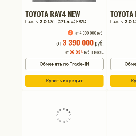
TOYOTA RAV4 NEW
TOYOTA 
Luxury
2.0 CVT (171 л.с.) FWD
Luxury
2.0 C
от 4 090 000 руб.
3 390 000
от
руб.
от
36 334
руб. в месяц
Обменять по Trade-IN
Обме
Купить в кредит
Ку