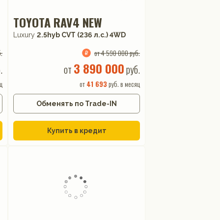
TOYOTA RAV4 NEW
Luxury
2.5hyb CVT (236 л.с.) 4WD
.
от 4 590 000 руб.
3 890 000
.
от
руб.
ц
от
41 693
руб. в месяц
Обменять по Trade-IN
Купить в кредит