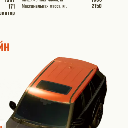
1987
2150
Максимальная масса, кг.
171
риатор
йн
ш