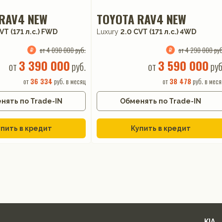
RAV4 NEW
TOYOTA RAV4 NEW
VT (171 л.с.) FWD
Luxury
2.0 CVT (171 л.с.) 4WD
от 4 090 000 руб.
от 4 290 000 руб
3 390 000
3 590 000
от
руб.
от
руб
от
36 334
руб. в месяц
от
38 478
руб. в меся
нять по Trade-IN
Обменять по Trade-IN
пить в кредит
Купить в кредит
KIA