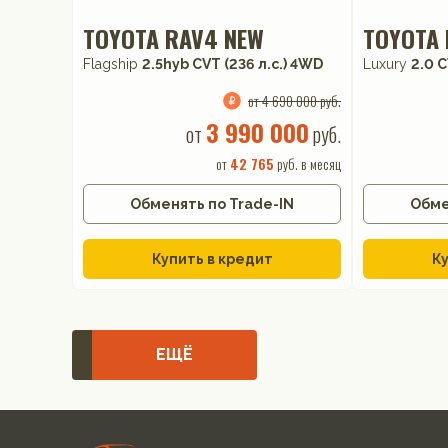
TOYOTA RAV4 NEW
TOYOTA 
Flagship
2.5hyb CVT (236 л.с.) 4WD
Luxury
2.0 C
от 4 690 000 руб.
3 990 000
от
руб.
от
42 765
руб. в месяц
Обменять по Trade-IN
Обме
Купить в кредит
Ку
ЕЩЁ