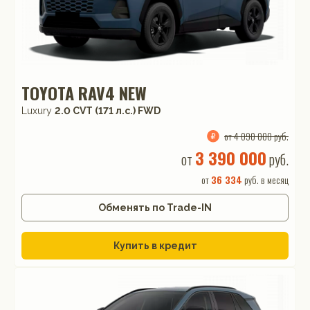
До
10 августа
от
3 390 000
руб.
TOYOTA RAV4 NEW
Luxury
2.0 CVT (171 л.с.) FWD
от 4 090 000 руб.
3 390 000
от
руб.
от
36 334
руб. в месяц
Купить авто со скидкой
Нажимая кнопку отправить вы соглашаетесь на
Обменять по Trade-IN
обработку персональных данных
Купить в кредит