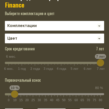
Finance
Выберите комплектацию и цвет
Срок кредитования
7 лет
6 мес.
7 лет
6 мес.
1 год
2 года
3 года
4 года
5 лет
6 лет
7 лет
Первоначальный взнос
10 %
80 %
0
10
15
20
25
30
35
40
45
50
55
60
65
70
75
80