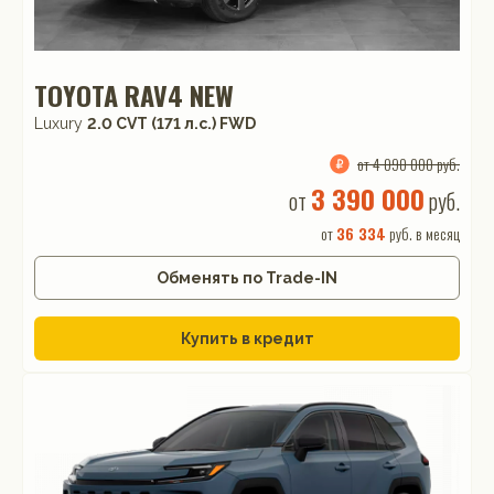
TOYOTA RAV4 NEW
Luxury
2.0 CVT (171 л.с.) FWD
от 4 090 000 руб.
Трудно принять решение?
3 390 000
от
руб.
Оставьте заявку, мы подберём
от
36 334
руб. в месяц
для Вас самые выгодные
условия!
Обменять по Trade-IN
Купить новую
TOYOTA Rav4 New
Купить в кредит
в кредит от
36 334
руб./мес.