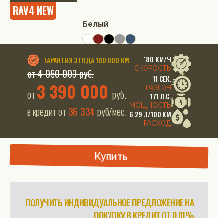
RAV4 NEW
Белый
180 КМ/Ч
ГАРАНТИЯ
3 ГОДА 100 000 КМ
СКОРОСТЬ
от 4 090 000 руб.
11 СЕК.
3 390 000
РАЗГОН
от
руб.
171 Л.С.
МОЩНОСТЬ
в кредит от
36 334
руб/мес.
6.29 Л/100 КМ
РАСХОД
Купить
ПОЛУЧИТЬ ИНДИВИДУАЛЬНОЕ ПРЕДЛОЖЕНИЕ НА
ПОКУПКУ В КРЕДИТ ОТ 0.01%