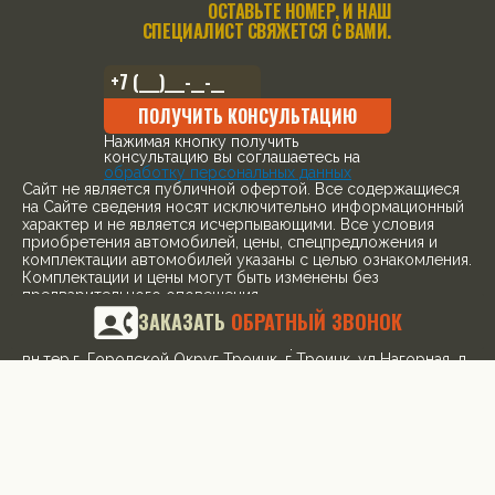
ОСТАВЬТЕ НОМЕР, И НАШ
СПЕЦИАЛИСТ СВЯЖЕТСЯ С ВАМИ.
ПОЛУЧИТЬ КОНСУЛЬТАЦИЮ
Нажимая кнопку получить
консультацию вы соглашаетесь на
обработку персональных данных
Cайт не является публичной офертой. Все содержащиеся
на Сайте сведения носят исключительно информационный
характер и не является исчерпывающими. Все условия
приобретения автомобилей, цены, спецпредложения и
комплектации автомобилей указаны с целью ознакомления.
Комплектации и цены могут быть изменены без
предварительного оповещения.
ЗАКАЗАТЬ
ОБРАТНЫЙ ЗВОНОК
ООО «ПРЕМИУМ РЕКЛАМА» ИНН: 5263108187 КПП:
775101001 ОГРН: 1145263004501 Адрес: 108842, г. Москва,
вн.тер.г. Городской Округ Троицк, г Троицк, ул Нагорная, д.
8, помещ. 12/11/12/13
¹ Рекомендованная розничная цена с учетом специального
предложения
© 2026, все права защищены
Политика конфиденциальности