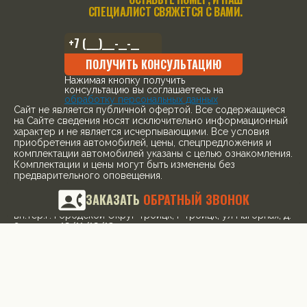
СПЕЦИАЛИСТ СВЯЖЕТСЯ С ВАМИ.
ПОЛУЧИТЬ КОНСУЛЬТАЦИЮ
Нажимая кнопку получить
консультацию вы соглашаетесь на
обработку персональных данных
Cайт не является публичной офертой. Все содержащиеся
на Сайте сведения носят исключительно информационный
характер и не является исчерпывающими. Все условия
приобретения автомобилей, цены, спецпредложения и
комплектации автомобилей указаны с целью ознакомления.
Комплектации и цены могут быть изменены без
предварительного оповещения.
ООО «ПРЕМИУМ РЕКЛАМА» ИНН: 5263108187 КПП:
ЗАКАЗАТЬ
ОБРАТНЫЙ ЗВОНОК
775101001 ОГРН: 1145263004501 Адрес: 108842, г. Москва,
вн.тер.г. Городской Округ Троицк, г Троицк, ул Нагорная, д.
8, помещ. 12/11/12/13
¹ Рекомендованная розничная цена с учетом специального
предложения
© 2026, все права защищены
Политика конфиденциальности