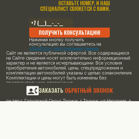
ОСТАВЬТЕ НОМЕР, И НАШ
СПЕЦИАЛИСТ СВЯЖЕТСЯ С ВАМИ.
ПОЛУЧИТЬ КОНСУЛЬТАЦИЮ
Нажимая кнопку получить
консультацию вы соглашаетесь на
обработку персональных данных
Cайт не является публичной офертой. Все содержащиеся
на Сайте сведения носят исключительно информационный
характер и не является исчерпывающими. Все условия
приобретения автомобилей, цены, спецпредложения и
комплектации автомобилей указаны с целью ознакомления.
Комплектации и цены могут быть изменены без
предварительного оповещения.
ЗАКАЗАТЬ
ОБРАТНЫЙ ЗВОНОК
ООО «ПРЕМИУМ РЕКЛАМА» ИНН: 5263108187 КПП:
775101001 ОГРН: 1145263004501 Адрес: 108842, г. Москва,
вн.тер.г. Городской Округ Троицк, г Троицк, ул Нагорная, д.
8, помещ. 12/11/12/13
¹ Рекомендованная розничная цена с учетом специального
предложения
© 2026, все права защищены
Политика конфиденциальности