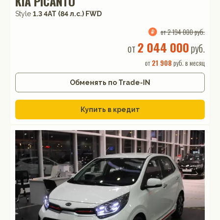
KIA PICANTO
Style
1.3 4АТ (84 л.с.) FWD
от 2 194 000 руб.
2 044 000
от
руб.
от
21 908
руб. в месяц
Обменять по Trade-IN
Купить в кредит