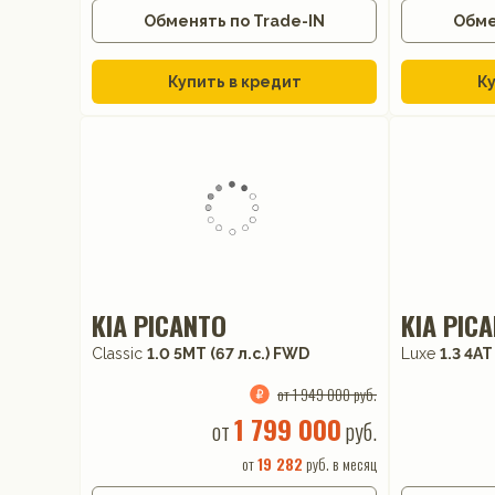
Обменять по Trade-IN
Обме
Купить в кредит
Ку
KIA PICANTO
KIA PIC
Classic
1.0 5МТ (67 л.с.) FWD
Luxe
1.3 4АТ
от 1 949 000 руб.
1 799 000
от
руб.
от
19 282
руб. в месяц