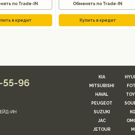
нять по Trade-IN
Обменять по Trade-IN
пить в кредит
Купить в кредит
KIA
HYU
2-55-96
MITSUBISHI
FO
HAVAL
TOY
PEUGEOT
SOU
ЕЙД-ИН
SUZUKI
K
JAC
OM
JETOUR
M