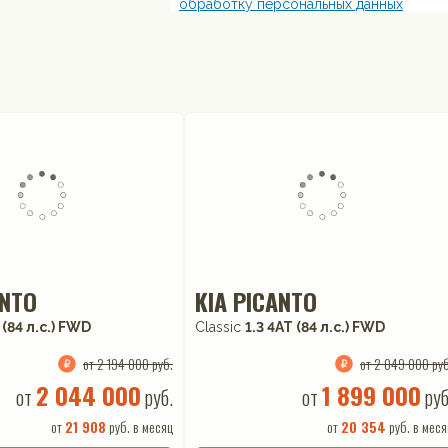
обработку персональных данных
ANTO
KIA PICANTO
 (84 л.с.) FWD
Classic
1.3 4АТ (84 л.с.) FWD
от 2 194 000 руб.
от 2 049 000 руб
2 044 000
1 899 000
от
руб.
от
руб
от
21 908
руб. в месяц
от
20 354
руб. в меся