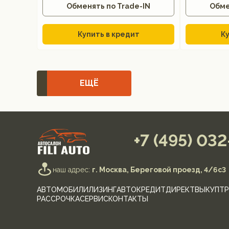
Обменять по Trade-IN
Обме
Купить в кредит
Ку
ЕЩЁ
+7 (495) 03
наш адрес:
г. Москва, Береговой проезд, 4/6с3
АВТОМОБИЛИ
ЛИЗИНГ
АВТОКРЕДИТ
ДИРЕКТ
ВЫКУП
ТР
РАССРОЧКА
СЕРВИС
КОНТАКТЫ