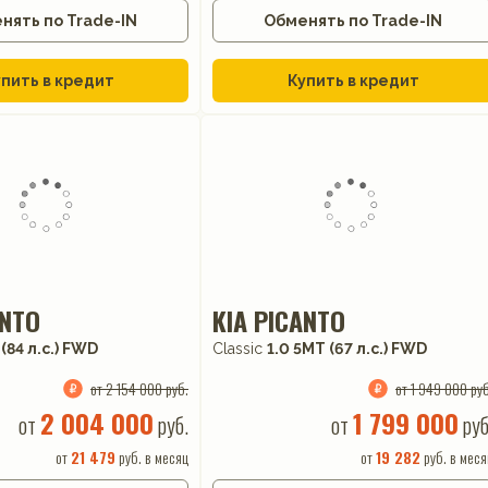
нять по Trade-IN
Обменять по Trade-IN
пить в кредит
Купить в кредит
ANTO
KIA PICANTO
 (84 л.с.) FWD
Classic
1.0 5МТ (67 л.с.) FWD
от 2 154 000 руб.
от 1 949 000 руб
2 004 000
1 799 000
от
руб.
от
руб
от
21 479
руб. в месяц
от
19 282
руб. в меся