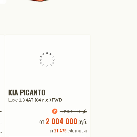
KIA PICANTO
Luxe
1.3 4АТ (84 л.с.) FWD
.
от 2 154 000 руб.
2 004 000
.
от
руб.
ц
от
21 479
руб. в месяц