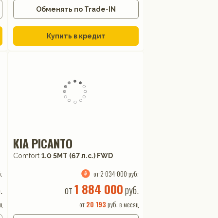
Обменять по Trade-IN
Купить в кредит
KIA PICANTO
Comfort
1.0 5МТ (67 л.с.) FWD
.
от 2 034 000 руб.
1 884 000
.
от
руб.
ц
от
20 193
руб. в месяц