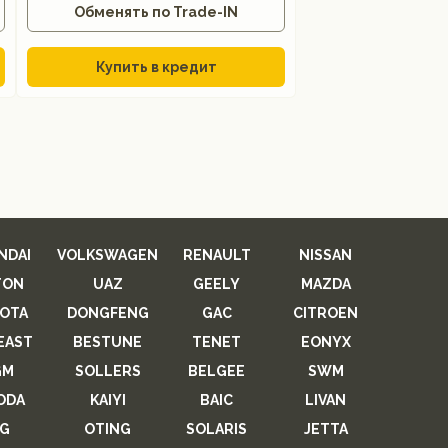
Обменять по Trade-IN
Купить в кредит
NDAI
VOLKSWAGEN
RENAULT
NISSAN
TON
UAZ
GEELY
MAZDA
OTA
DONGFENG
GAC
CITROEN
EAST
BESTUNE
TENET
EONYX
GM
SOLLERS
BELGEE
SWM
ODA
KAIYI
BAIC
LIVAN
G
OTING
SOLARIS
JETTA