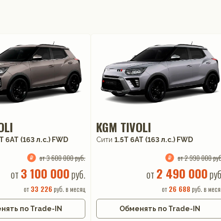
OLI
KGM TIVOLI
T 6AT (163 л.с.) FWD
Сити
1.5T 6AT (163 л.с.) FWD
от 3 600 000 руб.
от 2 990 000 руб
3 100 000
2 490 000
от
руб.
от
руб
от
33 226
руб. в месяц
от
26 688
руб. в меся
нять по Trade-IN
Обменять по Trade-IN