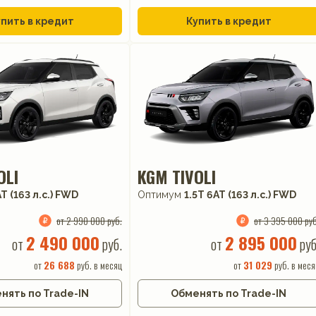
пить в кредит
Купить в кредит
OLI
KGM TIVOLI
AT (163 л.с.) FWD
Оптимум
1.5T 6AT (163 л.с.) FWD
от 2 990 000 руб.
от 3 395 000 руб
2 490 000
2 895 000
от
руб.
от
руб
от
26 688
руб. в месяц
от
31 029
руб. в меся
нять по Trade-IN
Обменять по Trade-IN