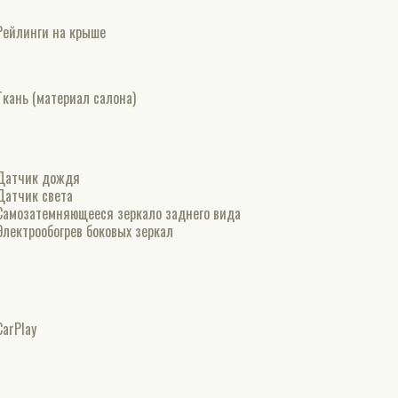
Рейлинги на крыше
Ткань (материал салона)
Датчик дождя
Датчик света
Самозатемняющееся зеркало заднего вида
Электрообогрев боковых зеркал
CarPlay