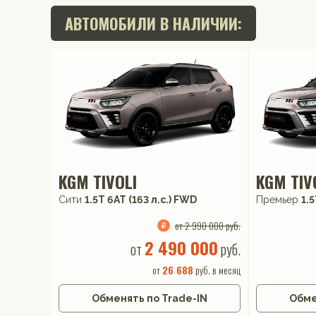
АВТОМОБИЛИ В НАЛИЧИИ:
KGM TIVOLI
KGM TIV
Сити
1.5T 6AT (163 л.с.) FWD
Премьер
1.5
от 2 990 000 руб.
2 490 000
от
руб.
от
26 688
руб. в месяц
Обменять по Trade-IN
Обме