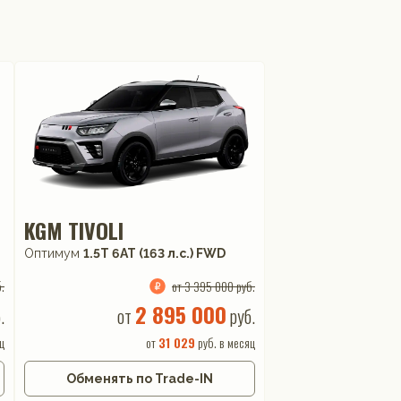
KGM TIVOLI
Оптимум
1.5T 6AT (163 л.с.) FWD
.
от 3 395 000 руб.
2 895 000
.
от
руб.
ц
от
31 029
руб. в месяц
Обменять по Trade-IN