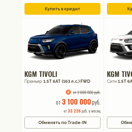
Купить в кредит
Ку
KGM TIVOLI
KGM TIV
Премьер
1.5T 6AT (163 л.с.) FWD
Сити
1.5T 6
от 3 600 000 руб.
3 100 000
от
руб.
от
33 226
руб. в месяц
Обменять по Trade-IN
Обме