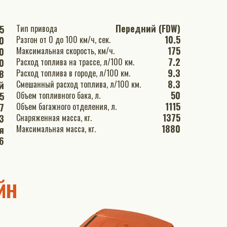
Передний (FDW)
Тип привода
5
10.5
Разгон от 0 до 100 км/ч, сек.
0
175
Максимальная скорость, км/ч.
0
7.2
Расход топлива на трассе, л/100 км.
0
9.3
Расход топлива в городе, л/100 км.
8
8.3
Смешанный расход топлива, л/100 км.
й
50
Объем топливного бака, л.
.5
1115
Объем багажного отделения, л.
7
1375
Снаряженная масса, кг.
3
1880
Максимальная масса, кг.
я
6
йн