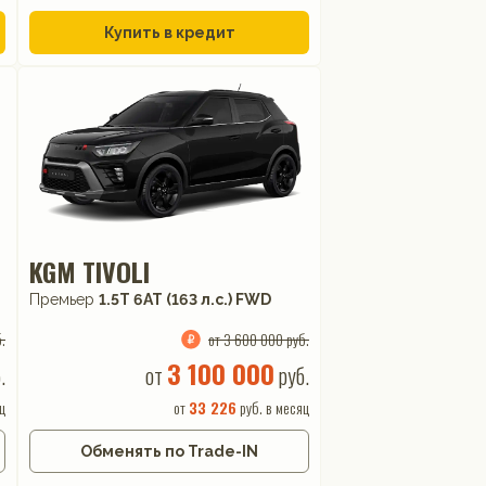
Купить в кредит
KGM TIVOLI
Премьер
1.5T 6AT (163 л.с.) FWD
.
от 3 600 000 руб.
3 100 000
.
от
руб.
ц
от
33 226
руб. в месяц
Обменять по Trade-IN