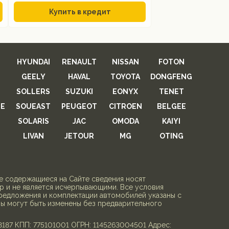
Купить в кредит
HYUNDAI
RENAULT
NISSAN
FOTON
GEELY
HAVAL
TOYOTA
DONGFENG
SOLLERS
SUZUKI
EONYX
TENET
E
SOUEAST
PEUGEOT
CITROEN
BELGEE
SOLARIS
JAC
OMODA
KAIYI
LIVAN
JETOUR
MG
OTING
се содержащиеся на Сайте сведения носят
 и не является исчерпывающими. Все условия
редложения и комплектации автомобилей указаны с
ны могут быть изменены без предварительного
7 КПП: 775101001 ОГРН: 1145263004501 Адрес: