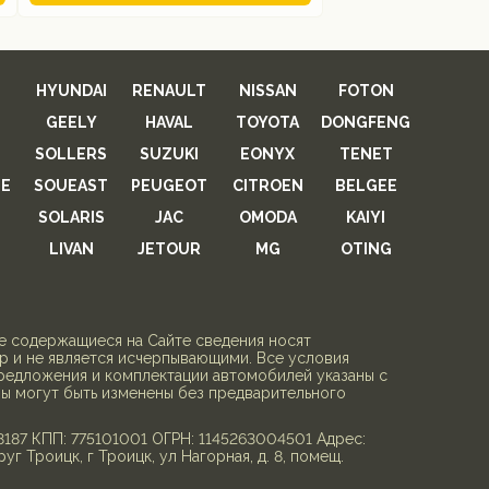
HYUNDAI
RENAULT
NISSAN
FOTON
GEELY
HAVAL
TOYOTA
DONGFENG
SOLLERS
SUZUKI
EONYX
TENET
E
SOUEAST
PEUGEOT
CITROEN
BELGEE
SOLARIS
JAC
OMODA
KAIYI
LIVAN
JETOUR
MG
OTING
се содержащиеся на Сайте сведения носят
 и не является исчерпывающими. Все условия
редложения и комплектации автомобилей указаны с
ны могут быть изменены без предварительного
7 КПП: 775101001 ОГРН: 1145263004501 Адрес:
руг Троицк, г Троицк, ул Нагорная, д. 8, помещ.