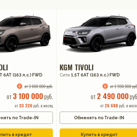
OLI
KGM TIVOLI
T 6AT (163 л.с.) FWD
Сити
1.5T 6AT (163 л.с.) FWD
от 3 600 000 руб.
от 2 990 000 руб
3 100 000
2 490 000
от
руб.
от
руб
от
33 226
руб. в месяц
от
26 688
руб. в меся
нять по Trade-IN
Обменять по Trade-IN
пить в кредит
Купить в кредит