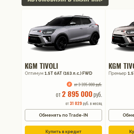
KGM TIVOLI
KGM TIV
Оптимум
1.5T 6AT (163 л.с.) FWD
Премьер
1.5
от 3 395 000 руб.
2 895 000
от
руб.
от
31 029
руб. в месяц
Обменять по Trade-IN
Обме
Купить в кредит
Ку