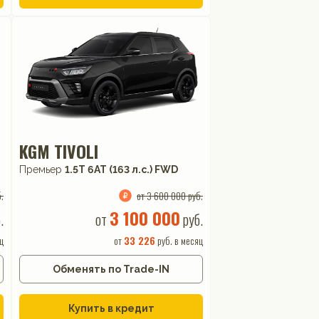
KGM TIVOLI
Премьер
1.5T 6AT (163 л.с.) FWD
.
от 3 600 000 руб.
3 100 000
.
от
руб.
ц
от
33 226
руб. в месяц
Обменять по Trade-IN
Купить в кредит