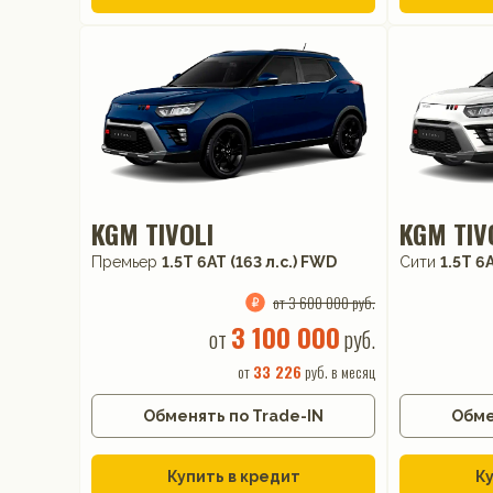
KGM TIVOLI
KGM TIV
Премьер
1.5T 6AT (163 л.с.) FWD
Сити
1.5T 6
от 3 600 000 руб.
3 100 000
от
руб.
от
33 226
руб. в месяц
Обменять по Trade-IN
Обме
Купить в кредит
Ку