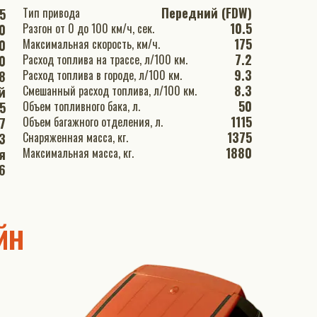
Передний (FDW)
Тип привода
5
10.5
Разгон от 0 до 100 км/ч, сек.
0
175
Максимальная скорость, км/ч.
0
7.2
Расход топлива на трассе, л/100 км.
0
9.3
Расход топлива в городе, л/100 км.
8
8.3
Смешанный расход топлива, л/100 км.
й
50
Объем топливного бака, л.
.5
1115
Объем багажного отделения, л.
7
1375
Снаряженная масса, кг.
3
1880
Максимальная масса, кг.
я
6
йн