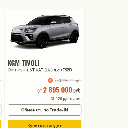
KGM TIVOLI
Оптимум
1.5T 6AT (163 л.с.) FWD
.
от 3 395 000 руб.
2 895 000
.
от
руб.
ц
от
31 029
руб. в месяц
Обменять по Trade-IN
Купить в кредит