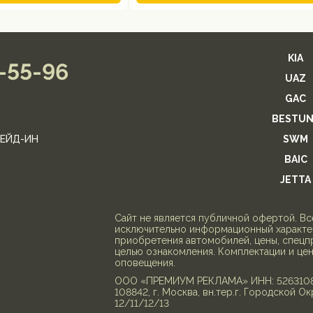
KIA
2-55-96
UAZ
GAC
BESTUN
ЕЙД-ИН
SWM
BAIC
JETTA
Cайт не является публичной офертой. В
исключительно информационный характер
приобретения автомобилей, цены, спецп
целью ознакомления. Комплектации и це
оповещения.
ООО «ПРЕМИУМ РЕКЛАМА» ИНН: 526310818
108842, г. Москва, вн.тер.г. Городской Ок
12/11/12/13