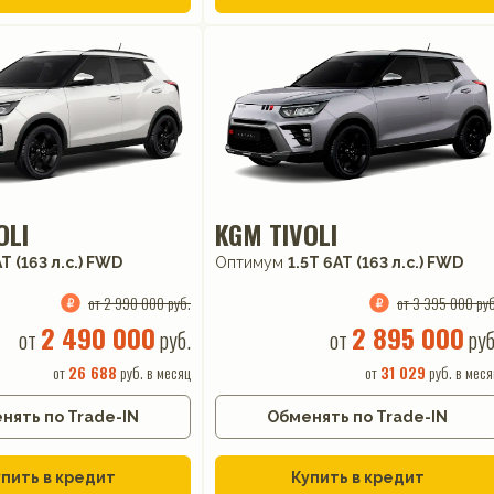
OLI
KGM TIVOLI
AT (163 л.с.) FWD
Оптимум
1.5T 6AT (163 л.с.) FWD
от 2 990 000 руб.
от 3 395 000 руб
2 490 000
2 895 000
от
руб.
от
руб
от
26 688
руб. в месяц
от
31 029
руб. в меся
нять по Trade-IN
Обменять по Trade-IN
пить в кредит
Купить в кредит