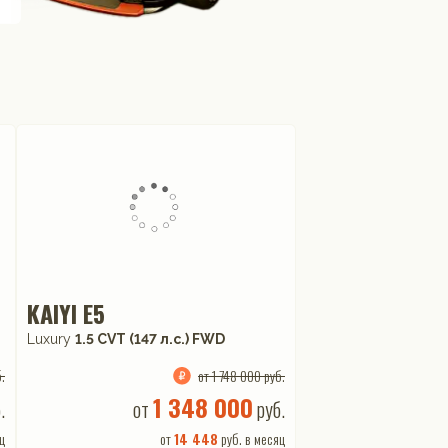
KAIYI E5
Luxury
1.5 CVT (147 л.с.) FWD
.
от 1 748 000 руб.
1 348 000
.
от
руб.
ц
от
14 448
руб. в месяц