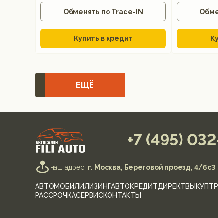
Обменять по Trade-IN
Обме
Купить в кредит
Ку
ЕЩЁ
+7 (495) 03
наш адрес:
г. Москва, Береговой проезд, 4/6с3
АВТОМОБИЛИ
ЛИЗИНГ
АВТОКРЕДИТ
ДИРЕКТ
ВЫКУП
ТР
РАССРОЧКА
СЕРВИС
КОНТАКТЫ