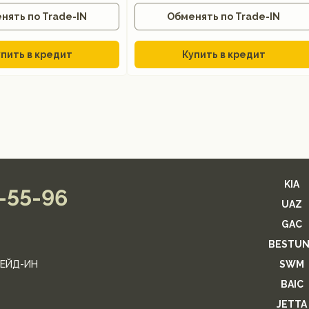
нять по Trade-IN
Обменять по Trade-IN
пить в кредит
Купить в кредит
KIA
2-55-96
UAZ
GAC
BESTUN
ЕЙД-ИН
SWM
BAIC
JETTA