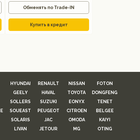
Обменять по Trade-IN
Купить в кредит
HYUNDAI
RENAULT
NISSAN
FOTON
GEELY
HAVAL
TOYOTA
DONGFENG
SOLLERS
SUZUKI
EONYX
TENET
E
SOUEAST
PEUGEOT
CITROEN
BELGEE
SOLARIS
JAC
OMODA
KAIYI
LIVAN
JETOUR
MG
OTING