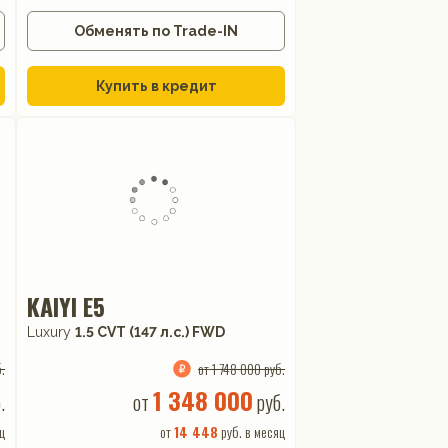
Обменять по Trade-IN
Купить в кредит
KAIYI E5
Luxury
1.5 CVT (147 л.с.) FWD
.
от 1 748 000 руб.
1 348 000
.
от
руб.
ц
от
14 448
руб. в месяц