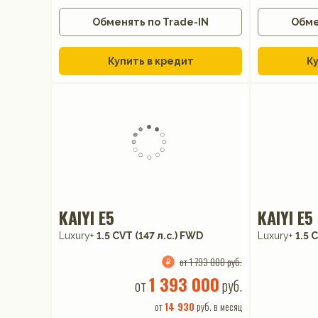
Обменять по Trade-IN
Обме
Купить в кредит
Ку
KAIYI E5
KAIYI E5
Luxury+
1.5 CVT (147 л.с.) FWD
Luxury+
1.5 
от 1 793 000 руб.
1 393 000
от
руб.
от
14 930
руб. в месяц