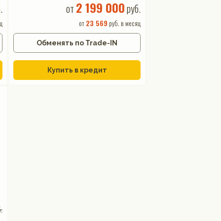
2 199 000
.
от
руб.
ц
от
23 569
руб. в месяц
Обменять по Trade-IN
Купить в кредит
.