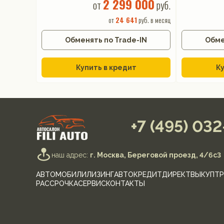
2 299 000
от
руб.
от
24 641
руб. в месяц
Обменять по Trade-IN
Обме
Купить в кредит
Ку
+7 (495) 03
наш адрес:
г. Москва, Береговой проезд, 4/6с3
АВТОМОБИЛИ
ЛИЗИНГ
АВТОКРЕДИТ
ДИРЕКТ
ВЫКУП
ТР
РАССРОЧКА
СЕРВИС
КОНТАКТЫ