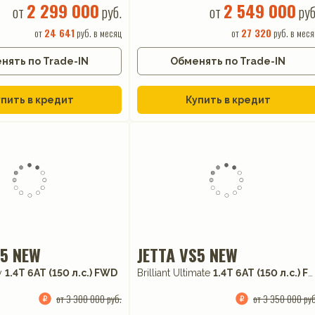
2 299 000
2 549 000
от
руб.
от
руб
от
24 641
руб. в месяц
от
27 320
руб. в меся
нять по Trade-IN
Обменять по Trade-IN
пить в кредит
Купить в кредит
S5 NEW
JETTA VS5 NEW
ry
1.4T 6AT (150 л.с.) FWD
Brilliant Ultimate
1.4T 6AT (150 л.с.) FWD
от 3 300 000 руб.
от 3 350 000 руб