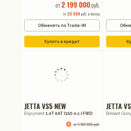
2 199 000
от
руб.
от
23 569
руб. в месяц
Обменять по Trade-IN
Обме
Купить в кредит
Ку
JETTA VS5 NEW
JETTA V
Enjoyment
1.4T 6AT (150 л.с.) FWD
Brilliant Glo
от 3 100 000 руб.