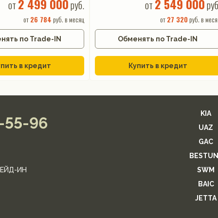
2 499 000
2 549 000
от
руб.
от
руб
от
26 784
руб. в месяц
от
27 320
руб. в меся
нять по Trade-IN
Обменять по Trade-IN
пить в кредит
Купить в кредит
KIA
2-55-96
UAZ
GAC
BESTUN
ЕЙД-ИН
SWM
BAIC
JETTA