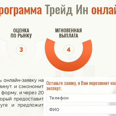
рограмма
Трейд Ин
онла
ОЦЕНКА
МГНОВЕННАЯ
ПО РЫНКУ
ВЫПЛАТА
ь онлайн-заявку на
Оставьте заявку, и Вам перезвонит на
минут и сэкономит
эксперт.
 форму, и через 20
торый предоставит
луге и предложит