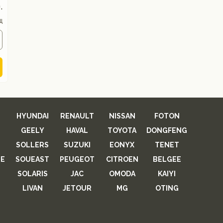
.
ц
HYUNDAI
RENAULT
NISSAN
FOTON
GEELY
HAVAL
TOYOTA
DONGFENG
SOLLERS
SUZUKI
EONYX
TENET
E
SOUEAST
PEUGEOT
CITROEN
BELGEE
SOLARIS
JAC
OMODA
KAIYI
LIVAN
JETOUR
MG
OTING