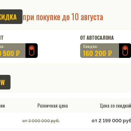
при покупке до
10 августа
КИДКА
ИТ
ОТ АВТОСАЛОНА
ка:
Скидка:
 500 ₽
160 200 ₽
EW
чии
Розничная цена
Цена со скидко
от
2 199 000
руб
от 3 000 000 руб.