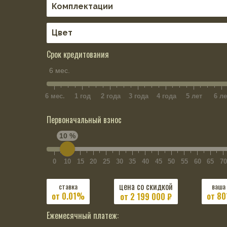
Срок кредитования
6 мес.
6 мес.
1 год
2 года
3 года
4 года
5 лет
6 ле
Первоначальный взнос
10 %
0
10
15
20
25
30
35
40
45
50
55
60
65
70
цена со скидкой
ставка
ваша
от 0.01%
от 80
от
2 199 000
₽
Ежемесячный платеж: