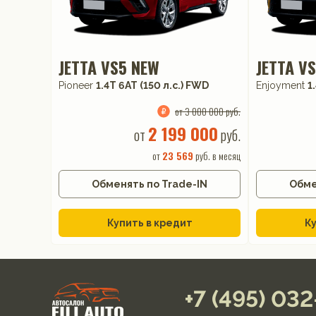
JETTA VS5 NEW
JETTA V
Pioneer
1.4T 6AT (150 л.с.) FWD
Enjoyment
1
от 3 000 000 руб.
2 199 000
от
руб.
от
23 569
руб. в месяц
Обменять по Trade-IN
Обме
Купить в кредит
Ку
+7 (495) 03