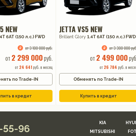
S5 NEW
JETTA VS5 NEW
.4T 6AT (150 л.с.) FWD
Brilliant Glory
1.4T 6AT (150 л.с.) FWD
от 3 100 000 руб.
от 3 300 000 руб
2 299 000
2 499 000
от
руб.
от
руб
от
24 641
руб. в месяц
от
26 784
руб. в меся
нять по Trade-IN
Обменять по Trade-IN
пить в кредит
Купить в кредит
KIA
HYU
2-55-96
MITSUBISHI
FO