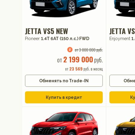
JETTA VS5 NEW
JETTA V
Pioneer
1.4T 6AT (150 л.с.) FWD
Enjoyment
1
от 3 000 000 руб.
2 199 000
от
руб.
от
23 569
руб. в месяц
Обменять по Trade-IN
Обме
Купить в кредит
Ку