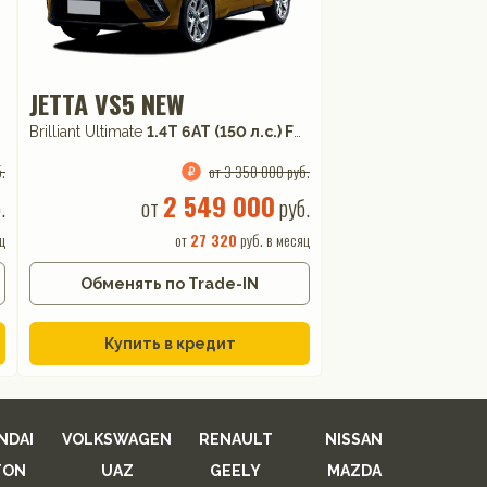
JETTA VS5 NEW
Brilliant Ultimate
1.4T 6AT (150 л.с.) FWD
.
от 3 350 000 руб.
2 549 000
.
от
руб.
ц
от
27 320
руб. в месяц
Обменять по Trade-IN
Купить в кредит
NDAI
VOLKSWAGEN
RENAULT
NISSAN
TON
UAZ
GEELY
MAZDA