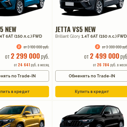
S5 NEW
JETTA VS5 NEW
.4T 6AT (150 л.с.) FWD
Brilliant Glory
1.4T 6AT (150 л.с.) FWD
от 3 100 000 руб.
от 3 300 000 руб
2 299 000
2 499 000
от
руб.
от
руб
от
24 641
руб. в месяц
от
26 784
руб. в меся
нять по Trade-IN
Обменять по Trade-IN
пить в кредит
Купить в кредит