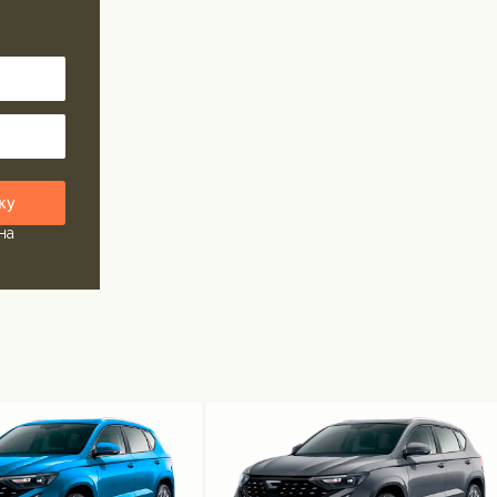
ку
на