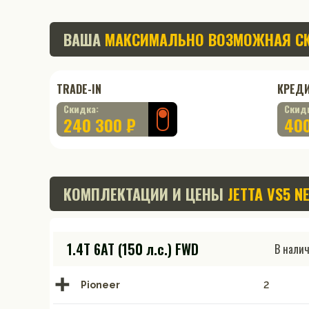
ВАША
МАКСИМАЛЬНО ВОЗМОЖНАЯ С
TRADE-IN
КРЕД
Скидка:
Скид
240 300 ₽
400
КОМПЛЕКТАЦИИ И ЦЕНЫ
JETTA VS5 N
1.4T 6AT (150 л.с.) FWD
В нали
Pioneer
2