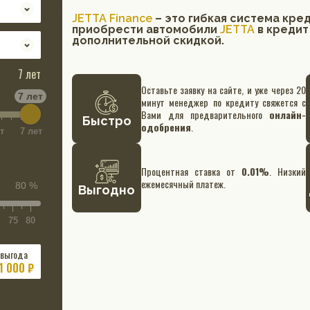
JETTA Finance
– это гибкая система кре
приобрести автомобили
JETTA
в кредит
дополнительной скидкой.
7 лет
Оставьте заявку на сайте, и уже через 20
7 лет
минут менеджер по кредиту свяжется с
Вами для предварительного
онлайн-
Быстро
одобрения
.
т
7 лет
Процентная ставка от
0.01%
. Низкий
ежемесячный платеж.
80 %
Выгодно
75
80
 выгода
1 000 ₽