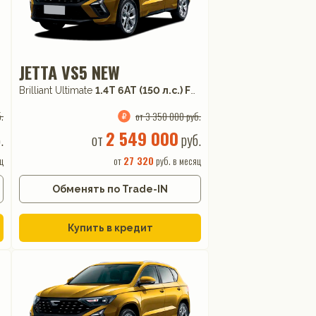
JETTA VS5 NEW
Brilliant Ultimate
1.4T 6AT (150 л.с.) FWD
.
от 3 350 000 руб.
2 549 000
.
от
руб.
ц
от
27 320
руб. в месяц
Обменять по Trade-IN
Купить в кредит