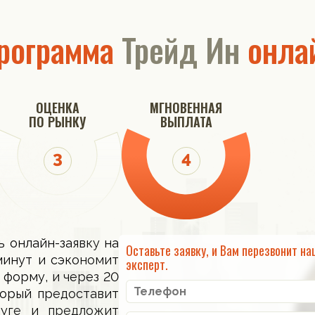
рограмма
Трейд Ин
онла
ОЦЕНКА
МГНОВЕННАЯ
ПО РЫНКУ
ВЫПЛАТА
ь онлайн-заявку на
Оставьте заявку, и Вам перезвонит на
минут и сэкономит
эксперт.
 форму, и через 20
торый предоставит
луге и предложит