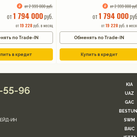
от 2 999 000 руб.
от 2 999 000 руб
1 794 000
1 794 000
от
руб.
от
руб
от
19 228
руб. в месяц
от
19 228
руб. в меся
нять по Trade-IN
Обменять по Trade-IN
пить в кредит
Купить в кредит
KIA
2-55-96
UAZ
GAC
BESTUN
ЕЙД-ИН
SWM
BAIC