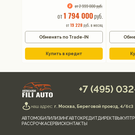
от 2 999 000 руб.
1 794 000
от
руб.
от
19 228
руб. в месяц
Обменять по Trade-IN
Обме
Купить в кредит
Ку
+7 (495) 03
наш адрес:
г. Москва, Береговой проезд, 4/6с3
АВТОМОБИЛИ
ЛИЗИНГ
АВТОКРЕДИТ
ДИРЕКТ
ВЫКУП
ТР
РАССРОЧКА
СЕРВИС
КОНТАКТЫ