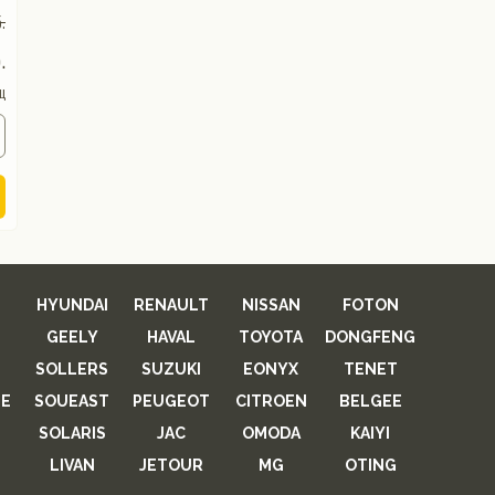
.
.
ц
HYUNDAI
RENAULT
NISSAN
FOTON
GEELY
HAVAL
TOYOTA
DONGFENG
SOLLERS
SUZUKI
EONYX
TENET
E
SOUEAST
PEUGEOT
CITROEN
BELGEE
SOLARIS
JAC
OMODA
KAIYI
LIVAN
JETOUR
MG
OTING