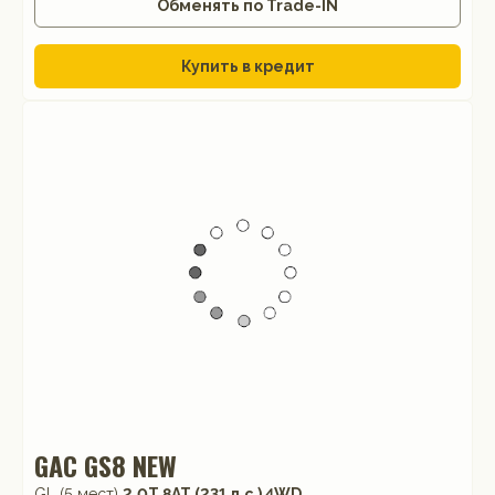
Обменять по Trade-IN
Купить в кредит
GAC GS8 NEW
GL (5 мест)
2.0T 8AT (231 л.с.) 4WD