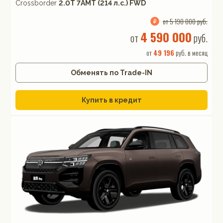
Crossborder
2.0T 7AMT (214 л.с.) FWD
от 5 190 000 руб.
4 590 000
от
руб.
от
49 196
руб. в месяц
Обменять по Trade-IN
Купить в кредит