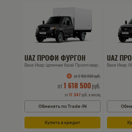
UAZ ПРОФИ ФУРГОН
UAZ ПР
Base Икар (длинная база) Промтоварный
2.7 5MT (150
Base Икар (
от 2 160 000 руб.
1 618 500
от
руб.
от
17 347
руб. в месяц
Обменять по Trade-IN
Обме
Купить в кредит
Ку