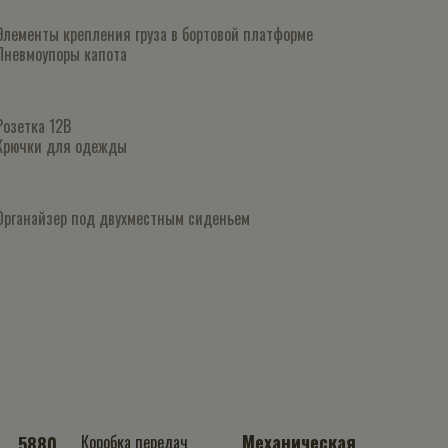
Элементы крепления груза в бортовой платформе
Пневмоупоры капота
Розетка 12В
Крючки для одежды
Органайзер под двухместным сиденьем
Механическая
Коробка передач
5880