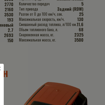
5
Количество передач
2770
Задний (RDW)
Тип привода
2160
25
Разгон от 0 до 100 км/ч, сек.
3530
130
Максимальная скорость, км/ч.
193
11.6
Смешанный расход топлива, л/100 км.
иновый
68
Объем топливного бака, л.
2.7
2325
Снаряженная масса, кг.
2693
3500
Максимальная масса, кг.
150
йн