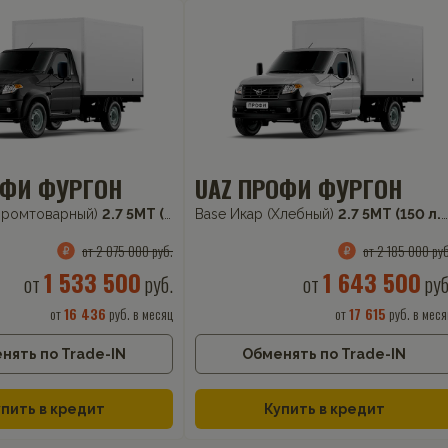
ОФИ ФУРГОН
UAZ ПРОФИ ФУРГОН
(Промтоварный)
2.7 5MT (150 л.с.) 4WD
Base Икар (Хлебный)
2.7 5MT (150 л.с.) 4WD
от 2 075 000 руб.
от 2 185 000 руб
1 533 500
1 643 500
от
руб.
от
руб
от
16 436
руб. в месяц
от
17 615
руб. в меся
нять по Trade-IN
Обменять по Trade-IN
пить в кредит
Купить в кредит