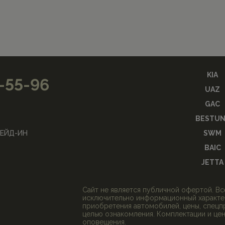
KIA
2-55-96
UAZ
GAC
BESTUN
ЕЙД-ИН
SWM
BAIC
JETTA
Cайт не является публичной офертой. В
исключительно информационный характер
приобретения автомобилей, цены, спецп
целью ознакомления. Комплектации и це
оповещения.