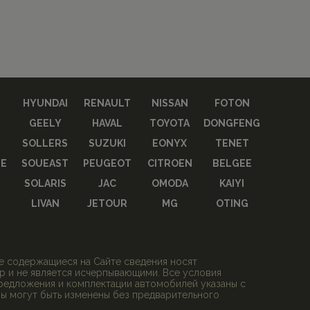
HYUNDAI
RENAULT
NISSAN
FOTON
GEELY
HAVAL
TOYOTA
DONGFENG
SOLLERS
SUZUKI
EONYX
TENET
E
SOUEAST
PEUGEOT
CITROEN
BELGEE
SOLARIS
JAC
OMODA
KAIYI
LIVAN
JETOUR
MG
OTING
се содержащиеся на Сайте сведения носят
 и не является исчерпывающими. Все условия
редложения и комплектации автомобилей указаны с
ны могут быть изменены без предварительного