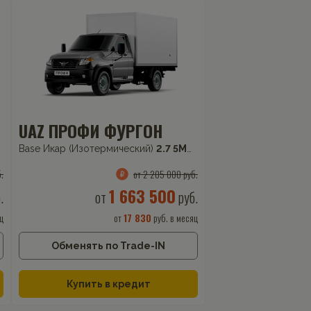
UAZ ПРОФИ ФУРГОН
Base Икар (Изотермический)
2.7 5MT (150 л.с.) 4WD
.
от 2 205 000 руб.
1 663 500
.
от
руб.
ц
от
17 830
руб. в месяц
Обменять по Trade-IN
Купить в кредит