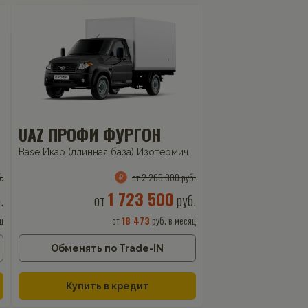
UAZ ПРОФИ ФУРГОН
Base Икар (длинная база) Изотермический
2.7 5MT (150 л.с.)
.
от 2 265 000 руб.
1 723 500
.
от
руб.
ц
от
18 473
руб. в месяц
Обменять по Trade-IN
Купить в кредит