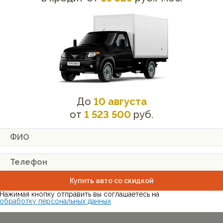
ь онлайн-заявку на
Оставьте заявку, и Вам перезвонит на
минут и сэкономит
эксперт.
 форму, и через 20
До
10 августа
торый предоставит
от
1 523 500
руб.
луге и предложит
Отправить
Нажимая кнопку отправить вы
соглашаетесь на
обработку персональных данных
Купить авто со скидкой
Нажимая кнопку отправить вы соглашаетесь на
обработку персональных данных