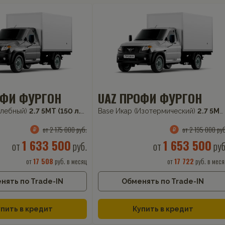
ОФИ ФУРГОН
UAZ ПРОФИ ФУРГОН
 л.с.) RWD
Хлебный)
2.7 5MT (150 л.с.) RWD
Base Икар (Изотермический)
2.7 5MT (150 л.с.) RWD
от 2 175 000 руб.
от 2 195 000 руб
1 633 500
1 653 500
от
руб.
от
руб
от
17 508
руб. в месяц
от
17 722
руб. в меся
нять по Trade-IN
Обменять по Trade-IN
пить в кредит
Купить в кредит