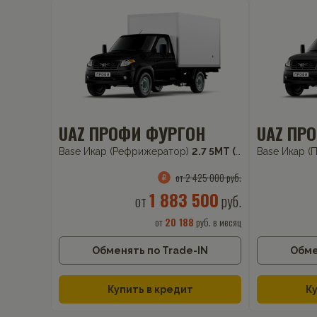
UAZ ПРОФИ ФУРГОН
UAZ ПР
Base Икар (Рефрижератор)
2.7 5MT (150 л.с.) RWD
Base Икар 
от 2 425 000 руб.
1 883 500
от
руб.
от
20 188
руб. в месяц
Обменять по Trade-IN
Обме
Купить в кредит
Ку