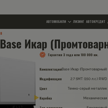
АВТОМОБИЛИ
ЛИЗИНГ
АВТОКРЕДИТ
08
Base Икар (Промтоварн
Гарантия
3 года или 100 000 км.
Комплектация
Base Икар (Промтоварный)
Модификация
2.7 5MT (150 л.с.) RWD
Цвет
Темно-серый металлик
Коробка
Механическая
Тип двигателя
Бензиновый