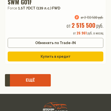
SWM G01F
Force
1.5T 7DCT (139 л.с.) FWD
от 2 733 500 руб.
2 515 500
от
руб.
от
26 961
руб. в месяц
Обменять по Trade-IN
Купить в кредит
ЕЩЁ