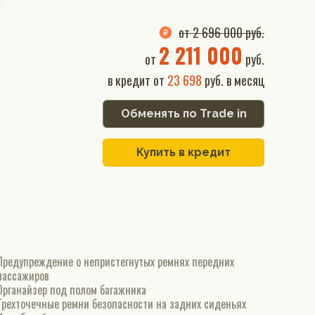
от 2 696 000 руб.
2 211 000
от
руб.
в кредит от
23 698
руб. в месяц
Обменять по Trade in
Купить в кредит
Предупреждение о непристегнутых ремнях передних
пассажиров
Органайзер под полом багажника
Трехточечные ремни безопасности на задних сиденьях