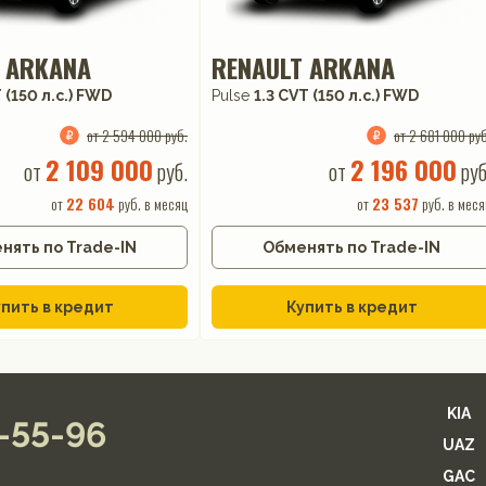
 ARKANA
RENAULT ARKANA
 (150 л.с.) FWD
Pulse
1.3 CVT (150 л.с.) FWD
от 2 594 000 руб.
от 2 681 000 руб
2 109 000
2 196 000
от
руб.
от
руб
от
22 604
руб. в месяц
от
23 537
руб. в меся
нять по Trade-IN
Обменять по Trade-IN
пить в кредит
Купить в кредит
KIA
2-55-96
UAZ
GAC