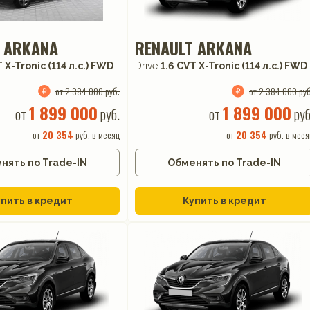
 ARKANA
RENAULT ARKANA
 X-Tronic (114 л.с.) FWD
Drive
1.6 CVT X-Tronic (114 л.с.) FWD
от 2 384 000 руб.
от 2 384 000 руб
1 899 000
1 899 000
от
руб.
от
руб
от
20 354
руб. в месяц
от
20 354
руб. в меся
нять по Trade-IN
Обменять по Trade-IN
пить в кредит
Купить в кредит