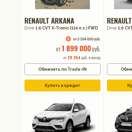
RENAULT ARKANA
RENAULT
Drive
1.6 CVT X-Tronic (114 л.с.) FWD
Drive
1.6 CVT
от 2 384 000 руб.
1 899 000
от
руб.
от
20 354
руб. в месяц
Обменять по Trade-IN
Обме
Купить в кредит
Ку