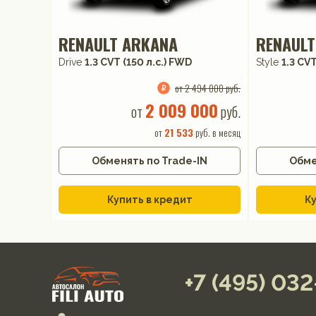
RENAULT ARKANA
RENAULT
Drive
1.3 CVT (150 л.с.) FWD
Style
1.3 CVT
от 2 494 000 руб.
2 009 000
от
руб.
от
21 533
руб. в месяц
Обменять по Trade-IN
Обме
Купить в кредит
Ку
+7 (495) 03