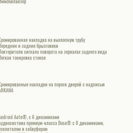
Иммобилайзер
Хромированная накладка на выхлопную трубу
Передние и задние брызговики
Повторители сигнала поворота на зеркалах заднего вида
Легкая тонировка стекол
Хромированные накладки на пороги дверей с надписью
ARKANA
Android Auto®, с 6 динамиками
Аудиосистема премиум-класса Bose® с 8 динамиками,
усилителем и сабвуфером