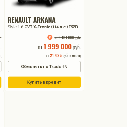
RENAULT ARKANA
Style
1.6 CVT X-Tronic (114 л.с.) FWD
.
от 2 484 000 руб.
1 999 000
.
от
руб.
ц
от
21 425
руб. в месяц
Обменять по Trade-IN
Купить в кредит