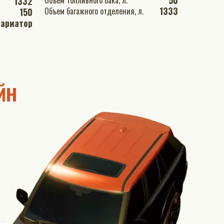
50
Объем топливного бака, л.
1332
1333
Объем багажного отделения, л.
150
ариатор
йн