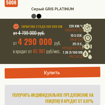
5008
Серый GRIS PLATINUM
220 КМ/Ч
ГАРАНТИЯ
2 ГОДА 100 000 КМ
СКОРОСТЬ
от 4 799 000 руб.
10.5 СЕК.
4 290 000
РАЗГОН
от
руб.
211 Л.С.
МОЩНОСТЬ
в кредит от
45 981
руб/мес.
7.26 Л/100 КМ
РАСХОД
Купить
ПОЛУЧИТЬ ИНДИВИДУАЛЬНОЕ ПРЕДЛОЖЕНИЕ НА
ПОКУПКУ В КРЕДИТ ОТ 0.01%