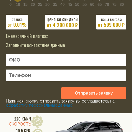
0
10
15
20
25
30
35
40
45
50
55
60
65
70
75
80
цена со скидкой
ставка
ваша выгода
от 0.01%
от 509 000 ₽
от
4 290 000
₽
Ежемесячный платеж:
Заполните контактные данные
Отправить заявку
Нажимая кнопку отправить заявку вы соглашаетесь на
обработку персональных данных
220 КМ/Ч
СКОРОСТЬ
10.5 СЕК.