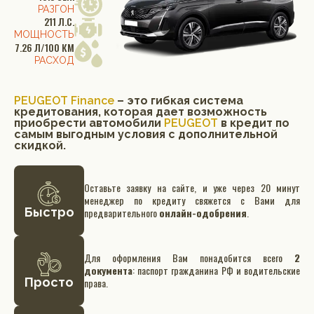
РАЗГОН
211 Л.С.
МОЩНОСТЬ
7.26 Л/100 КМ
РАСХОД
PEUGEOT Finance
– это гибкая система
кредитования, которая дает возможность
приобрести автомобили
PEUGEOT
в кредит по
самым выгодным условия с дополнительной
скидкой.
Оставьте заявку на сайте, и уже через 20 минут
менеджер по кредиту свяжется с Вами для
Быстро
предварительного
онлайн-одобрения
.
Для оформления Вам понадобится всего
2
документа
: паспорт гражданина РФ и водительские
Просто
права.