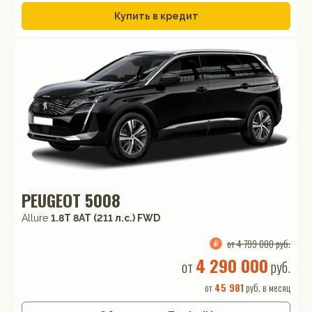
Купить в кредит
PEUGEOT 5008
Allure
1.8T 8AT (211 л.с.) FWD
от 4 799 000 руб.
4 290 000
от
руб.
от
45 981
руб. в месяц