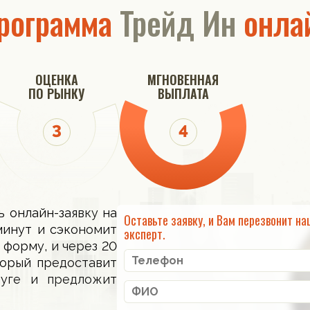
рограмма
Трейд Ин
онла
ОЦЕНКА
МГНОВЕННАЯ
ПО РЫНКУ
ВЫПЛАТА
ь онлайн-заявку на
Оставьте заявку, и Вам перезвонит на
минут и сэкономит
эксперт.
 форму, и через 20
торый предоставит
луге и предложит