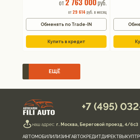
2 763 000
от
руб.
от
29 614
руб. в месяц
Обменять по Trade-IN
Обме
Купить в кредит
Ку
ЕЩЁ
+7 (495) 03
наш адрес:
г. Москва, Береговой проезд, 4/6с3
АВТОМОБИЛИ
ЛИЗИНГ
АВТОКРЕДИТ
ДИРЕКТ
ВЫКУП
ТР