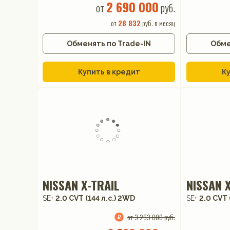
2 690 000
от
руб.
от
28 832
руб. в месяц
Обменять по Trade-IN
Обме
Купить в кредит
Ку
NISSAN X-TRAIL
NISSAN 
SE+
2.0 CVT (144 л.с.) 2WD
SE+
2.0 CVT 
от 3 263 000 руб.