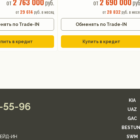
2 763 000
2 690 000
от
руб.
от
руб
от
29 614
руб. в месяц
от
28 832
руб. в меся
нять по Trade-IN
Обменять по Trade-IN
пить в кредит
Купить в кредит
KIA
2-55-96
UAZ
GAC
BESTUN
ЕЙД-ИН
SWM