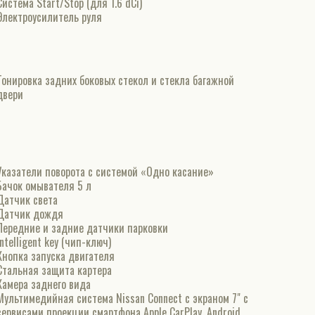
Система Start/Stop (для 1.6 dCi)
Электроусилитель руля
Тонировка задних боковых стекол и стекла багажной
двери
Указатели поворота с системой «Одно касание»
Бачок омывателя 5 л
Датчик света
Датчик дождя
Передние и задние датчики парковки
Intelligent key (чип-ключ)
Кнопка запуска двигателя
Стальная защита картера
Камера заднего вида
Мультимедийная система Nissan Connect с экраном 7" с
сервисами проекции смартфона Apple CarPlay, Android