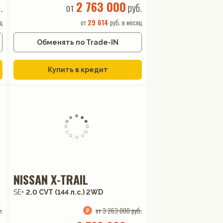
2 763 000
.
от
руб.
ц
от
29 614
руб. в месяц
Обменять по Trade-IN
Купить в кредит
NISSAN X-TRAIL
SE+
2.0 CVT (144 л.с.) 2WD
.
от 3 263 000 руб.