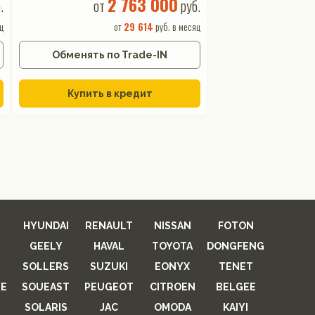
2 763 000
.
от
руб.
ц
от
29 614
руб. в месяц
Обменять по Trade-IN
Купить в кредит
HYUNDAI
RENAULT
NISSAN
FOTON
GEELY
HAVAL
TOYOTA
DONGFENG
SOLLERS
SUZUKI
EONYX
TENET
E
SOUEAST
PEUGEOT
CITROEN
BELGEE
SOLARIS
JAC
OMODA
KAIYI