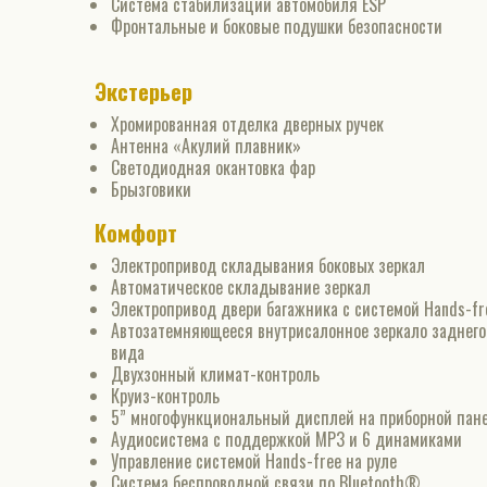
Система стабилизации автомобиля ESP
Фронтальные и боковые подушки безопасности
Экстерьер
Хромированная отделка дверных ручек
Антенна «Акулий плавник»
Светодиодная окантовка фар
Брызговики
Комфорт
Электропривод складывания боковых зеркал
Автоматическое складывание зеркал
Электропривод двери багажника с системой Hands-fr
Автозатемняющееся внутрисалонное зеркало заднего
вида
Двухзонный климат-контроль
Круиз-контроль
5” многофункциональный дисплей на приборной пан
Аудиосистема с поддержкой MP3 и 6 динамиками
Управление системой Hands-free на руле
Система беспроводной связи по Bluetooth®