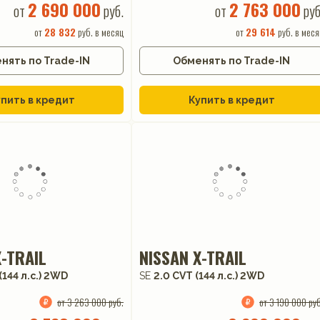
2 690 000
2 763 000
от
руб.
от
руб
от
28 832
руб. в месяц
от
29 614
руб. в меся
нять по Trade-IN
Обменять по Trade-IN
пить в кредит
Купить в кредит
X-TRAIL
NISSAN X-TRAIL
(144 л.с.) 2WD
SE
2.0 CVT (144 л.с.) 2WD
от 3 263 000 руб.
от 3 190 000 руб