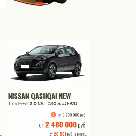
NISSAN QASHQAI NEW
True Heart
2.0 CVT (140 л.с.) FWD
.
от 3 280 000 руб.
2 480 000
.
от
руб.
ц
от
26 581
руб. в месяц