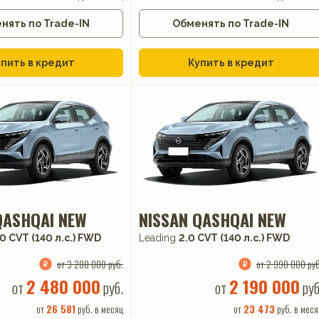
нять по Trade-IN
Обменять по Trade-IN
пить в кредит
Купить в кредит
QASHQAI NEW
NISSAN QASHQAI NEW
.0 CVT (140 л.с.) FWD
Leading
2.0 CVT (140 л.с.) FWD
от 3 280 000 руб.
от 2 990 000 руб
2 480 000
2 190 000
от
руб.
от
руб
от
26 581
руб. в месяц
от
23 473
руб. в меся