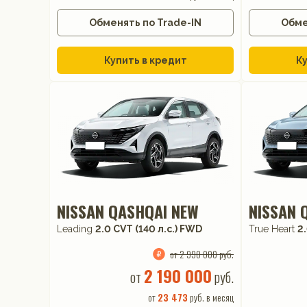
Обменять по Trade-IN
Обме
Купить в кредит
Ку
NISSAN QASHQAI NEW
NISSAN 
Leading
2.0 CVT (140 л.с.) FWD
True Heart
2
от 2 990 000 руб.
2 190 000
от
руб.
от
23 473
руб. в месяц