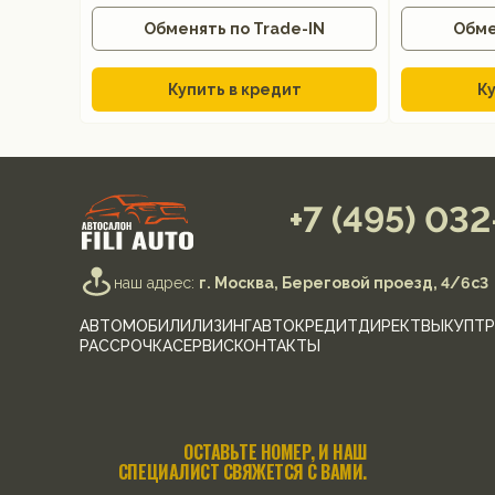
Обменять по Trade-IN
Обме
Купить в кредит
Ку
+7 (495) 03
наш адрес:
г. Москва, Береговой проезд, 4/6с3
АВТОМОБИЛИ
ЛИЗИНГ
АВТОКРЕДИТ
ДИРЕКТ
ВЫКУП
ТР
РАССРОЧКА
СЕРВИС
КОНТАКТЫ
ОСТАВЬТЕ НОМЕР, И НАШ
СПЕЦИАЛИСТ СВЯЖЕТСЯ С ВАМИ.