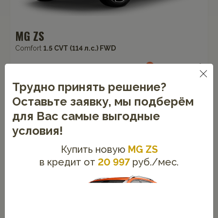
MG ZS
Comfort
1.5 CVT (114 л.с.) FWD
от 2 450 000 руб.
1 889 000
от
руб.
Трудно принять решение?
от
20 246
руб. в месяц
Оставьте заявку, мы подберём
для Вас самые выгодные
Обменять по Trade-IN
условия!
Купить в кредит
Купить новую
MG ZS
в кредит от
20 997
руб./мес.