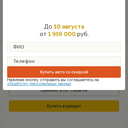
До
10 августа
от
1 959 000
руб.
MG ZS
Luxury
1.5 CVT (114 л.с.) FWD
от 2 520 000 руб.
1 959 000
от
руб.
Купить авто со скидкой
от
20 997
руб. в месяц
Нажимая кнопку отправить вы соглашаетесь на
обработку персональных данных
Обменять по Trade-IN
Купить в кредит