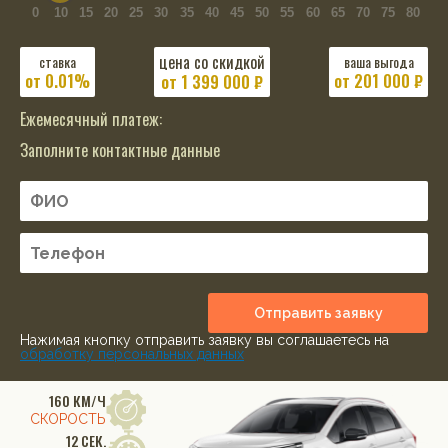
0
10
15
20
25
30
35
40
45
50
55
60
65
70
75
80
цена со скидкой
ставка
ваша выгода
от 0.01%
от 201 000 ₽
от
1 399 000
₽
Ежемесячный платеж:
Заполните контактные данные
Отправить заявку
Нажимая кнопку отправить заявку вы соглашаетесь на
обработку персональных данных
160 КМ/Ч
СКОРОСТЬ
12 СЕК.