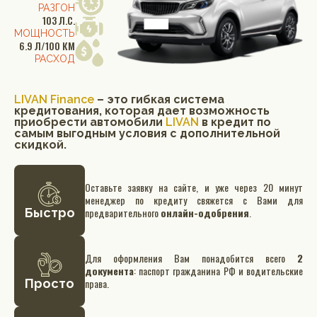
РАЗГОН
103 Л.С.
МОЩНОСТЬ
6.9 Л/100 КМ
РАСХОД
LIVAN Finance
– это гибкая система
кредитования, которая дает возможность
приобрести автомобили
LIVAN
в кредит по
самым выгодным условия с дополнительной
скидкой.
Оставьте заявку на сайте, и уже через 20 минут
менеджер по кредиту свяжется с Вами для
Быстро
предварительного
онлайн-одобрения
.
Для оформления Вам понадобится всего
2
документа
: паспорт гражданина РФ и водительские
Просто
права.