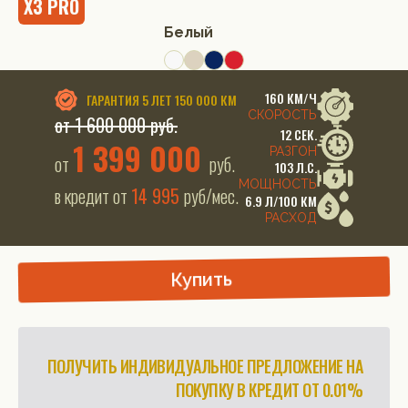
X3 PRO
Белый
160 КМ/Ч
ГАРАНТИЯ
5 ЛЕТ 150 000 КМ
СКОРОСТЬ
от 1 600 000 руб.
12 СЕК.
1 399 000
РАЗГОН
от
руб.
103 Л.С.
МОЩНОСТЬ
в кредит от
14 995
руб/мес.
6.9 Л/100 КМ
РАСХОД
Купить
ПОЛУЧИТЬ ИНДИВИДУАЛЬНОЕ ПРЕДЛОЖЕНИЕ НА
ПОКУПКУ В КРЕДИТ ОТ 0.01%