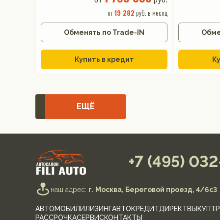
от
19 282
руб. в месяц
Обменять по Trade-IN
Обме
Купить в кредит
Ку
ЕЩЁ
+7 (495) 03
наш адрес:
г. Москва, Береговой проезд, 4/6с3
АВТОМОБИЛИ
ЛИЗИНГ
АВТОКРЕДИТ
ДИРЕКТ
ВЫКУП
ТР
РАССРОЧКА
СЕРВИС
КОНТАКТЫ