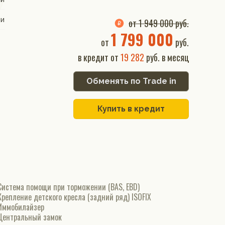
ии
от 1 949 000 руб.
1 799 000
от
руб.
в кредит от
19 282
руб. в месяц
Обменять по Trade in
Купить в кредит
Система помощи при торможении (BAS, EBD)
Крепление детского кресла (задний ряд) ISOFIX
Иммобилайзер
Центральный замок