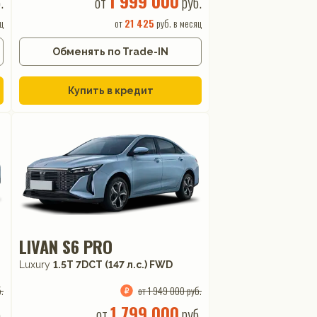
1 999 000
.
от
руб.
ц
от
21 425
руб. в месяц
Обменять по Trade-IN
Купить в кредит
LIVAN S6 PRO
Luxury
1.5T 7DCT (147 л.с.) FWD
.
от 1 949 000 руб.
1 799 000
.
от
руб.