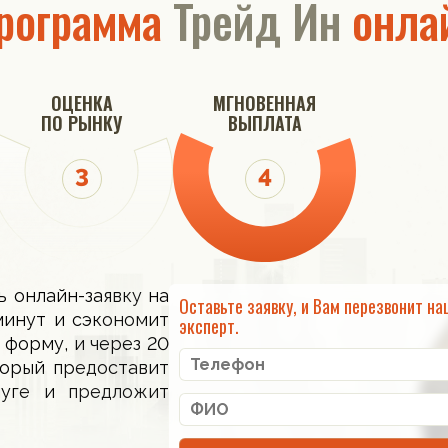
рограмма
Трейд Ин
онла
выгодные условия!
Купить новую
LIVAN S6 Pro
в кредит от
19 282
руб./мес.
ОЦЕНКА
МГНОВЕННАЯ
ПО РЫНКУ
ВЫПЛАТА
До
10 августа
ь онлайн-заявку на
Оставьте заявку, и Вам перезвонит на
от
1 799 000
руб.
минут и сэкономит
эксперт.
 форму, и через 20
торый предоставит
луге и предложит
Купить авто со скидкой