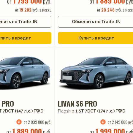
1 799 000
1 889 000
от
руб.
от
руб
от
19 282
руб. в месяц
от
20 246
руб. в меся
нять по Trade-IN
Обменять по Trade-IN
пить в кредит
Купить в кредит
6 PRO
LIVAN S6 PRO
T 7DCT (147 л.с.) FWD
Flagship
1.5T 7DCT (174 л.с.) FWD
от 2 039 000 руб.
от 2 149 000 руб
1 889 000
1 999 000
от
руб.
от
руб