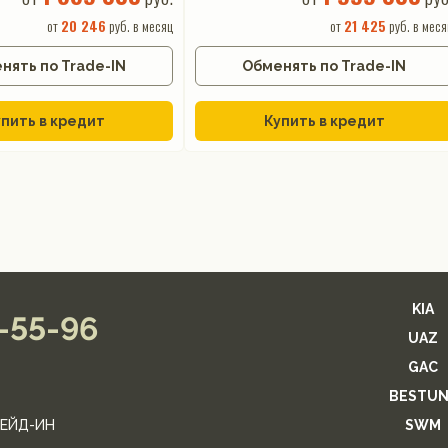
от
20 246
руб. в месяц
от
21 425
руб. в меся
нять по Trade-IN
Обменять по Trade-IN
пить в кредит
Купить в кредит
KIA
2-55-96
UAZ
GAC
BESTUN
ЕЙД-ИН
SWM