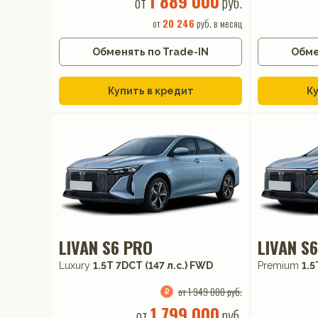
1 889 000
от
руб.
от
20 246
руб. в месяц
Обменять по Trade-IN
Обме
Купить в кредит
Ку
LIVAN S6 PRO
LIVAN S
Luxury
1.5T 7DCT (147 л.с.) FWD
Premium
1.5
от 1 949 000 руб.
1 799 000
от
руб.