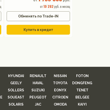
ц
от
19 282
руб. в месяц
Обменять по Trade-IN
Купить в кредит
HYUNDAI
RENAULT
NISSAN
FOTON
GEELY
HAVAL
TOYOTA
DONGFENG
SOLLERS
SUZUKI
EONYX
TENET
E
SOUEAST
PEUGEOT
CITROEN
BELGEE
SOLARIS
JAC
OMODA
KAIYI