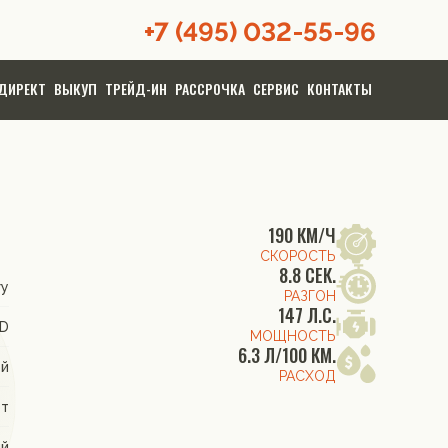
+7 (495) 032-55-96
ДИРЕКТ
ВЫКУП
ТРЕЙД-ИН
РАССРОЧКА
СЕРВИС
КОНТАКТЫ
190 КМ/Ч
СКОРОСТЬ
8.8 СЕК.
ry
РАЗГОН
147 Л.С.
WD
МОЩНОСТЬ
6.3 Л/100 КМ.
ой
РАСХОД
от
ый