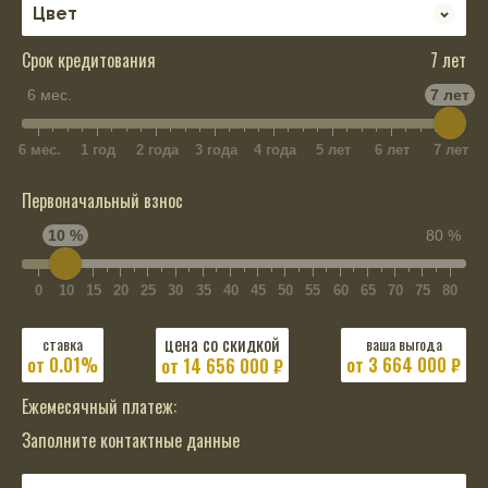
Срок кредитования
7 лет
6 мес.
7 лет
6 мес.
1 год
2 года
3 года
4 года
5 лет
6 лет
7 лет
Первоначальный взнос
10 %
80 %
0
10
15
20
25
30
35
40
45
50
55
60
65
70
75
80
цена со скидкой
ставка
ваша выгода
от 0.01%
от 3 664 000 ₽
от
14 656 000
₽
Ежемесячный платеж:
Заполните контактные данные