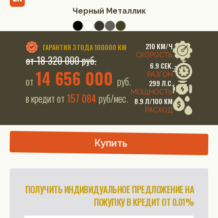
Черный Металлик
210 КМ/Ч
ГАРАНТИЯ
3 ГОДА 100000 КМ
СКОРОСТЬ
от 18 320 000 руб.
6.9 СЕК.
14 656 000
РАЗГОН
от
руб.
299 Л.С.
МОЩНОСТЬ
в кредит от
157 084
руб/мес.
8.9 Л/100 КМ
РАСХОД
Купить
ПОЛУЧИТЬ ИНДИВИДУАЛЬНОЕ ПРЕДЛОЖЕНИЕ НА
ПОКУПКУ В КРЕДИТ ОТ 0.01%