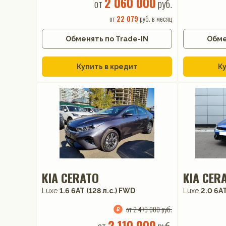
2 060 000
от
руб.
от
22 079
руб. в месяц
Обменять по Trade-IN
Обме
Купить в кредит
Ку
KIA CERATO
KIA CER
Luxe
1.6 6AT (128 л.с.) FWD
Luxe
2.0 6AT
от 2 479 000 руб.
2 110 000