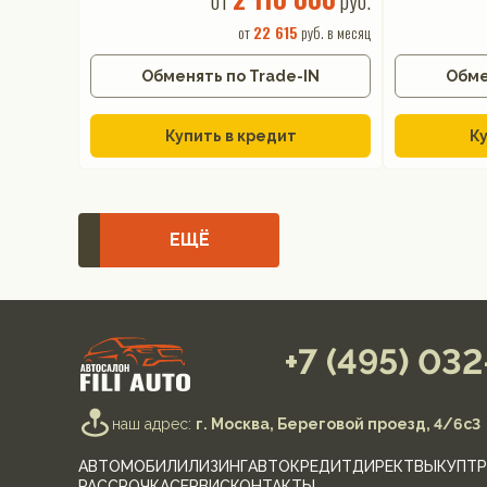
от
руб.
от
22 615
руб. в месяц
Обменять по Trade-IN
Обме
Купить в кредит
Ку
ЕЩЁ
+7 (495) 03
наш адрес:
г. Москва, Береговой проезд, 4/6с3
АВТОМОБИЛИ
ЛИЗИНГ
АВТОКРЕДИТ
ДИРЕКТ
ВЫКУП
ТР
РАССРОЧКА
СЕРВИС
КОНТАКТЫ