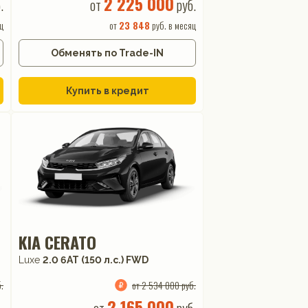
2 225 000
.
от
руб.
ц
от
23 848
руб. в месяц
Обменять по Trade-IN
Купить в кредит
KIA CERATO
Luxe
2.0 6AT (150 л.с.) FWD
.
от 2 534 000 руб.
2 165 000