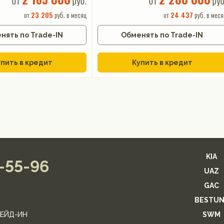
от
руб.
от
руб
от
23 205
руб. в месяц
от
24 437
руб. в меся
нять по Trade-IN
Обменять по Trade-IN
пить в кредит
Купить в кредит
KIA
2-55-96
UAZ
GAC
BESTUN
ЕЙД-ИН
SWM