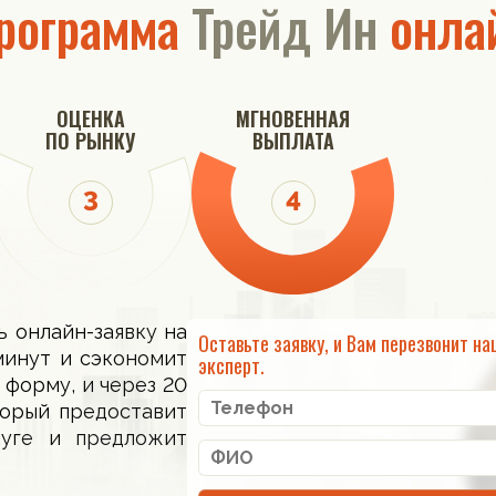
рограмма
Трейд Ин
онла
ОЦЕНКА
МГНОВЕННАЯ
ПО РЫНКУ
ВЫПЛАТА
ь онлайн-заявку на
Оставьте заявку, и Вам перезвонит на
минут и сэкономит
эксперт.
 форму, и через 20
торый предоставит
луге и предложит