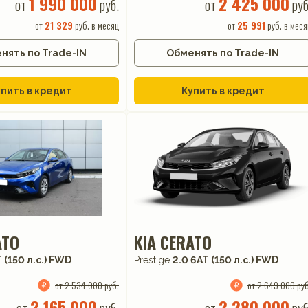
1 990 000
2 425 000
от
руб.
от
руб
от
21 329
руб. в месяц
от
25 991
руб. в меся
нять по Trade-IN
Обменять по Trade-IN
пить в кредит
Купить в кредит
ATO
KIA CERATO
 (150 л.с.) FWD
Prestige
2.0 6AT (150 л.с.) FWD
от 2 534 000 руб.
от 2 649 000 руб
2 165 000
2 280 000