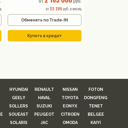
.
от
руб.
ц
от
23 205
руб. в месяц
Обменять по Trade-IN
Купить в кредит
HYUNDAI
RENAULT
NISSAN
FOTON
GEELY
HAVAL
TOYOTA
DONGFENG
SOLLERS
SUZUKI
EONYX
TENET
E
SOUEAST
PEUGEOT
CITROEN
BELGEE
SOLARIS
JAC
OMODA
KAIYI