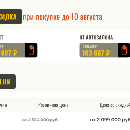
при покупке до
10 августа
КИДКА
ИТ
ОТ АВТОСАЛОНА
ка:
Скидка:
 667 ₽
163 667 ₽
NLUN
ичии
Розничная цена
Цена со скидко
от
2 099 000
руб
от 2 590 000 руб.