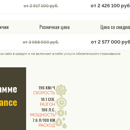
от
2 426 100
руб
от 2 917 100 руб.
личии
Розничная цена
Цена со скидко
от
2 577 000
руб
от 3 068 000 руб.
и авто в кредит и не включает в себя услуги обязательного страхования
амме
196 КМ/Ч
СКОРОСТЬ
nance
10.1 СЕК.
РАЗГОН
186 Л.С.
МОЩНОСТЬ
7.6 Л/100 КМ
РАСХОД