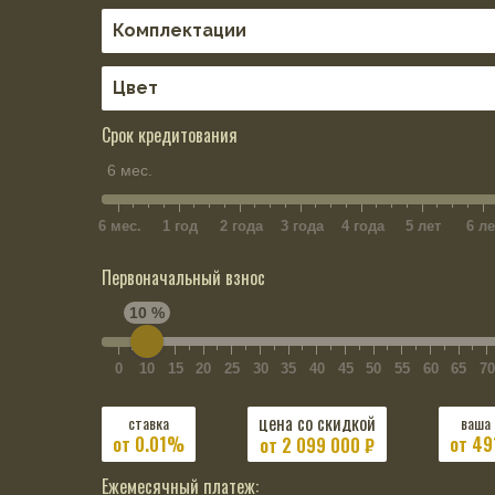
Срок кредитования
6 мес.
6 мес.
1 год
2 года
3 года
4 года
5 лет
6 ле
Первоначальный взнос
10 %
0
10
15
20
25
30
35
40
45
50
55
60
65
70
цена со скидкой
ставка
ваша
от 0.01%
от 49
от
2 099 000
₽
Ежемесячный платеж: