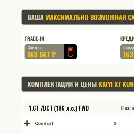
ВАША
МАКСИМАЛЬНО ВОЗМОЖНАЯ С
TRADE-IN
КРЕД
Скидка:
Скид
163 667 ₽
163
КОМПЛЕКТАЦИИ И ЦЕНЫ
KAIYI X7 KU
1.6T 7DCT (186 л.с.) FWD
В нал
Comfort
3