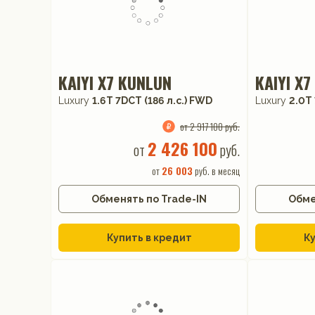
KAIYI X7 KUNLUN
KAIYI X
Luxury
1.6T 7DCT (186 л.с.) FWD
Luxury
2.0T 
от 2 917 100 руб.
2 426 100
от
руб.
от
26 003
руб. в месяц
Обменять по Trade-IN
Обме
Купить в кредит
Ку