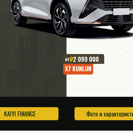
₽
2 099 000
от
X7 KUNLUN
KAIYI FINANCE
Фото и характерист