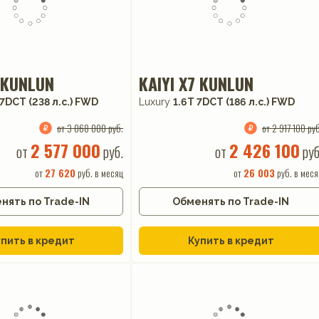
7 KUNLUN
KAIYI X7 KUNLUN
7DCT (238 л.с.) FWD
Luxury
1.6T 7DCT (186 л.с.) FWD
от 3 068 000 руб.
от 2 917 100 руб
2 577 000
2 426 100
от
руб.
от
руб
от
27 620
руб. в месяц
от
26 003
руб. в меся
нять по Trade-IN
Обменять по Trade-IN
пить в кредит
Купить в кредит