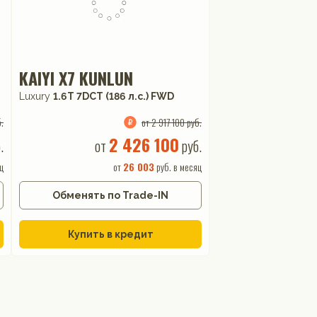
KAIYI X7 KUNLUN
Luxury
1.6T 7DCT (186 л.с.) FWD
.
от 2 917 100 руб.
2 426 100
.
от
руб.
ц
от
26 003
руб. в месяц
Обменять по Trade-IN
Купить в кредит