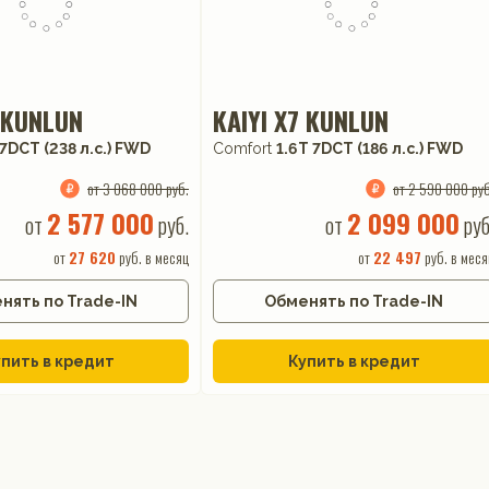
7 KUNLUN
KAIYI X7 KUNLUN
7DCT (238 л.с.) FWD
Comfort
1.6T 7DCT (186 л.с.) FWD
от 3 068 000 руб.
от 2 590 000 руб
2 577 000
2 099 000
от
руб.
от
руб
от
27 620
руб. в месяц
от
22 497
руб. в меся
нять по Trade-IN
Обменять по Trade-IN
пить в кредит
Купить в кредит