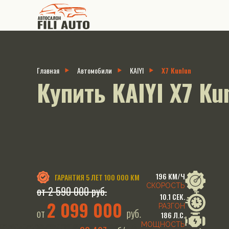
Главная
Автомобили
KAIYI
X7 Kunlun
Купить KAIYI X7 Ku
196 КМ/Ч
ГАРАНТИЯ
5 ЛЕТ 100 000 КМ
СКОРОСТЬ
от 2 590 000 руб.
10.1 СЕК.
2 099 000
РАЗГОН
от
руб.
186 Л.С.
МОЩНОСТЬ