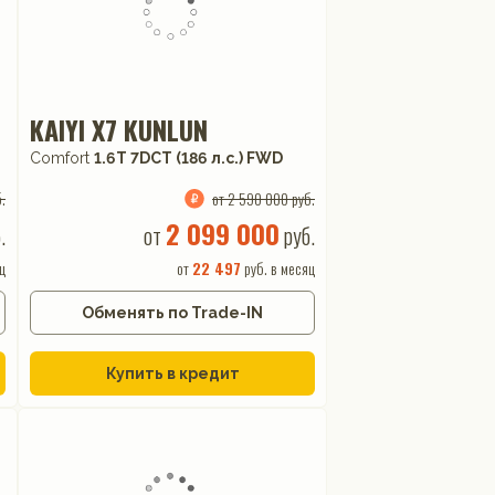
KAIYI X7 KUNLUN
Comfort
1.6T 7DCT (186 л.с.) FWD
.
от 2 590 000 руб.
2 099 000
.
от
руб.
ц
от
22 497
руб. в месяц
Обменять по Trade-IN
Купить в кредит