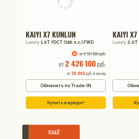
KAIYI X7 KUNLUN
KAIYI X
Luxury
1.6T 7DCT (186 л.с.) FWD
Luxury
2.0T 
от 2 917 100 руб.
2 426 100
от
руб.
от
26 003
руб. в месяц
Обменять по Trade-IN
Обме
Купить в кредит
Ку
ЕЩЁ