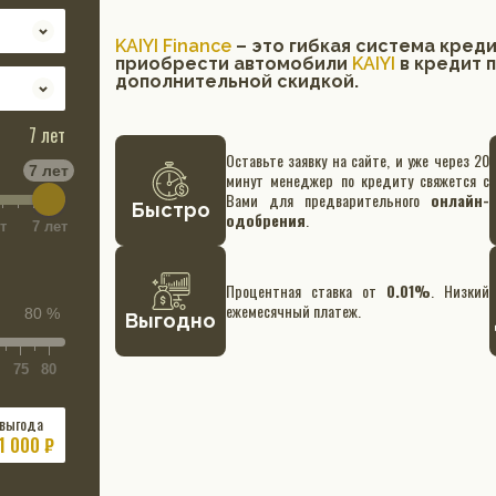
KAIYI Finance
– это гибкая система кред
приобрести автомобили
KAIYI
в кредит 
дополнительной скидкой.
7 лет
Оставьте заявку на сайте, и уже через 20
7 лет
минут менеджер по кредиту свяжется с
Вами для предварительного
онлайн-
Быстро
одобрения
.
т
7 лет
Процентная ставка от
0.01%
. Низкий
ежемесячный платеж.
80 %
Выгодно
75
80
 выгода
1 000 ₽