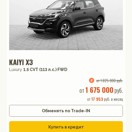
KAIYI X3
Luxury
1.5 CVT (113 л.с.) FWD
от 1 825 000 руб.
1 675 000
от
руб.
от
17 953
руб. в месяц
Обменять по Trade-IN
Купить в кредит