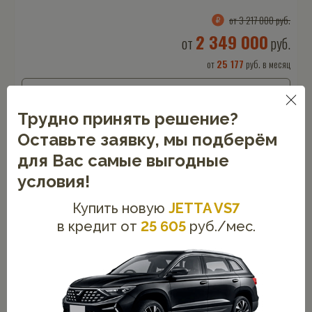
от 3 217 000 руб.
2 349 000
от
руб.
от
25 177
руб. в месяц
Обменять по Trade-IN
Трудно принять решение?
Купить в кредит
Оставьте заявку, мы подберём
для Вас самые выгодные
условия!
Купить новую
JETTA VS7
в кредит от
25 605
руб./мес.