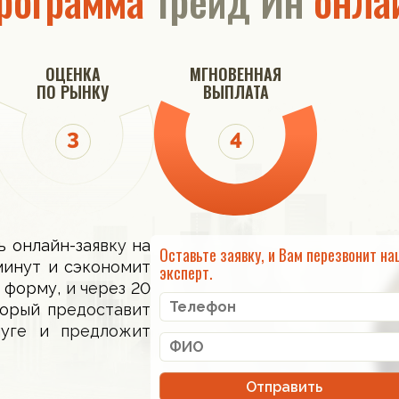
рограмма
Трейд Ин
онла
ОЦЕНКА
МГНОВЕННАЯ
ПО РЫНКУ
ВЫПЛАТА
ь онлайн-заявку на
Оставьте заявку, и Вам перезвонит на
минут и сэкономит
эксперт.
 форму, и через 20
торый предоставит
луге и предложит
Отправить