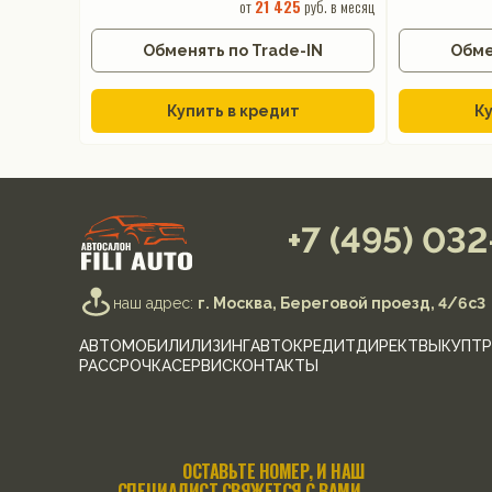
от
21 425
руб. в месяц
Обменять по Trade-IN
Обме
Купить в кредит
Ку
+7 (495) 03
наш адрес:
г. Москва, Береговой проезд, 4/6с3
АВТОМОБИЛИ
ЛИЗИНГ
АВТОКРЕДИТ
ДИРЕКТ
ВЫКУП
ТР
РАССРОЧКА
СЕРВИС
КОНТАКТЫ
ОСТАВЬТЕ НОМЕР, И НАШ
СПЕЦИАЛИСТ СВЯЖЕТСЯ С ВАМИ.