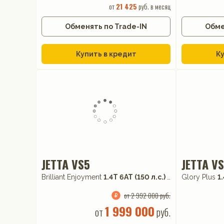
от
21 425
руб. в месяц
Обменять по Trade-IN
Обме
Купить в кредит
Ку
JETTA VS5
JETTA V
Brilliant Enjoyment
1.4T 6AT (150 л.с.) FWD
Glory Plus
1
от 2 992 000 руб.
1 999 000
от
руб.