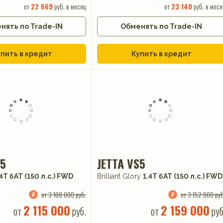
от
22 669
руб. в месяц
от
23 140
руб. в меся
нять по Trade-IN
Обменять по Trade-IN
пить в кредит
Купить в кредит
S5
JETTA VS5
.4T 6AT (150 л.с.) FWD
Brilliant Glory
1.4T 6AT (150 л.с.) FWD
от 3 108 000 руб.
от 3 152 000 руб
2 115 000
2 159 000
от
руб.
от
руб