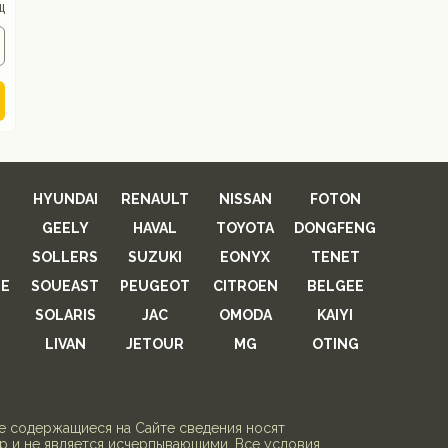
ц
HYUNDAI
RENAULT
NISSAN
FOTON
GEELY
HAVAL
TOYOTA
DONGFENG
SOLLERS
SUZUKI
EONYX
TENET
E
SOUEAST
PEUGEOT
CITROEN
BELGEE
SOLARIS
JAC
OMODA
KAIYI
LIVAN
JETOUR
MG
OTING
се содержащиеся на Сайте сведения носят
 и не является исчерпывающими. Все условия