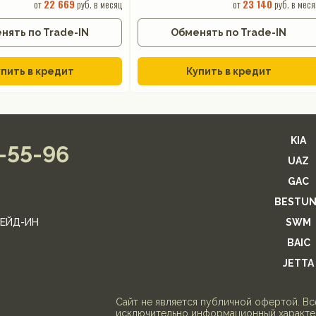
от
22 669
руб. в месяц
от
23 140
руб. в меся
нять по Trade-IN
Обменять по Trade-IN
пить в кредит
Купить в кредит
KIA
2-55-96
UAZ
GAC
BESTUN
ЕЙД-ИН
SWM
BAIC
JETTA
Cайт не является публичной офертой. В
исключительно информационный характер