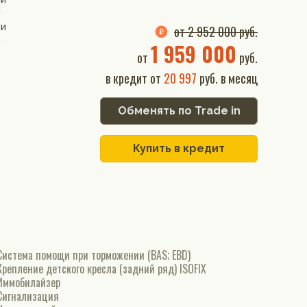
ии
от 2 952 000 руб.
1 959 000
от
руб.
в кредит от
20 997
руб. в месяц
Обменять по Trade in
Купить в кредит
Система помощи при торможении (BAS; EBD)
Крепление детского кресла (задний ряд) ISOFIX
Иммобилайзер
Сигнализация