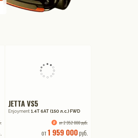
JETTA VS5
Enjoyment
1.4T 6AT (150 л.с.) FWD
.
от 2 952 000 руб.
1 959 000
.
от
руб.