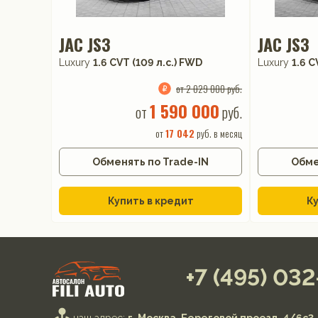
JAC JS3
JAC JS3
Luxury
1.6 CVT (109 л.с.) FWD
Luxury
1.6 C
от 2 029 000 руб.
1 590 000
от
руб.
от
17 042
руб. в месяц
Обменять по Trade-IN
Обме
Купить в кредит
Ку
+7 (495) 03