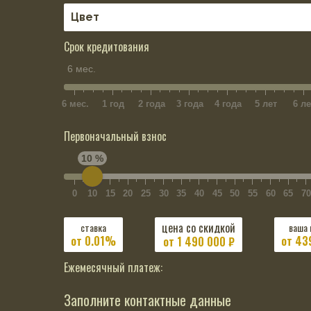
Срок кредитования
6 мес.
6 мес.
1 год
2 года
3 года
4 года
5 лет
6 ле
Первоначальный взнос
10 %
0
10
15
20
25
30
35
40
45
50
55
60
65
70
цена со скидкой
ставка
ваша 
от 0.01%
от 43
от
1 490 000
₽
Ежемесячный платеж:
Заполните контактные данные