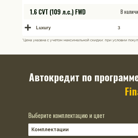
1.6 CVT (109 л.с.) FWD
В налич
Luxury
3
*Цена указана с учетом максимальной скидки: при условии покупк
Автокредит по программ
Fi
Выберите комплектацию и цвет