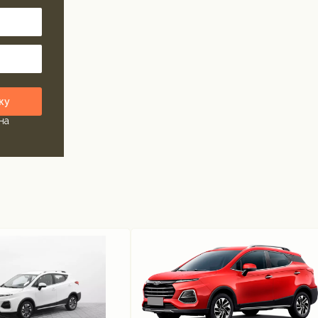
ку
на