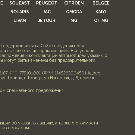
E
SOUEAST
PEUGEOT
CITROEN
BELGEE
SOLARIS
JAC
OMODA
KAIYI
LIVAN
JETOUR
MG
OTING
се содержащиеся на Сайте сведения носят
 и не является исчерпывающими. Все условия
редложения и комплектации автомобилей указаны с
ны могут быть изменены без предварительного
7 КПП: 775101001 ОГРН: 1145263004501 Адрес:
руг Троицк, г Троицк, ул Нагорная, д. 8, помещ.
етом специального предложения
ции об указанных акциях, а также о стоимости
 по продажам.