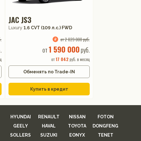
JAC JS3
Luxury
1.6 CVT (109 л.с.) FWD
.
от 2 029 000 руб.
1 590 000
.
от
руб.
ц
от
17 042
руб. в месяц
Обменять по Trade-IN
Купить в кредит
HYUNDAI
RENAULT
NISSAN
FOTON
GEELY
HAVAL
TOYOTA
DONGFENG
SOLLERS
SUZUKI
EONYX
TENET