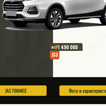
₽
1 490 000
от
JS3
JAC FINANCE
Фото и характерист