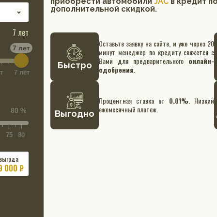
приобрести автомобили
JAC
в кредит п
дополнительной скидкой.
7 лет
Оставьте заявку на сайте, и уже через 20
7 лет
минут менеджер по кредиту свяжется с
Вами для предварительного
онлайн-
Быстро
одобрения
.
т
7 лет
Процентная ставка от
0.01%
. Низкий
ежемесячный платеж.
80 %
Выгодно
75
80
выгода
9 000 ₽