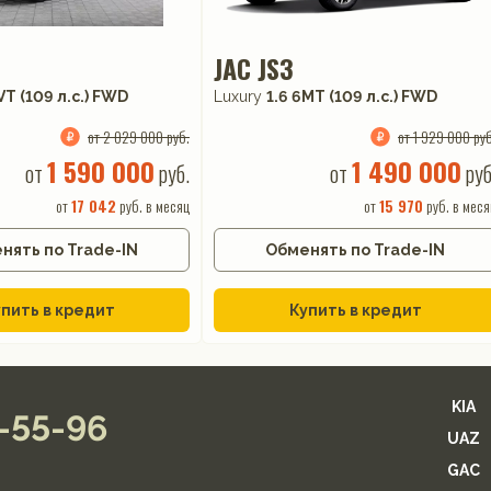
JAC JS3
VT (109 л.с.) FWD
Luxury
1.6 6MT (109 л.с.) FWD
от 2 029 000 руб.
от 1 929 000 руб
1 590 000
1 490 000
от
руб.
от
руб
от
17 042
руб. в месяц
от
15 970
руб. в меся
нять по Trade-IN
Обменять по Trade-IN
пить в кредит
Купить в кредит
KIA
2-55-96
UAZ
GAC