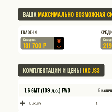
ВАША
МАКСИМАЛЬНО ВОЗМОЖНАЯ С
TRADE-IN
КРЕД
Скидка:
Скид
131 700 ₽
219
КОМПЛЕКТАЦИИ И ЦЕНЫ
JAC JS3
1.6 6MT (109 л.с.) FWD
В налич
Luxury
1