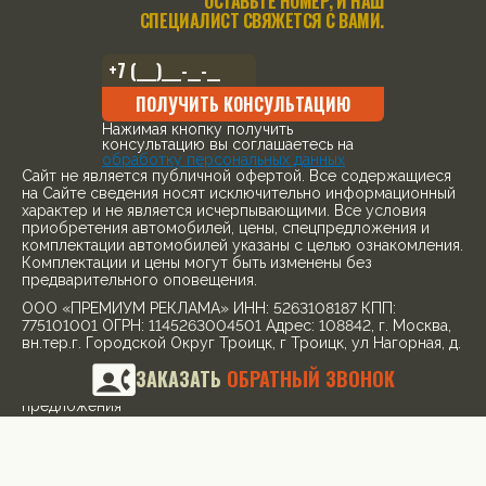
ОСТАВЬТЕ НОМЕР, И НАШ
СПЕЦИАЛИСТ СВЯЖЕТСЯ С ВАМИ.
ПОЛУЧИТЬ КОНСУЛЬТАЦИЮ
Нажимая кнопку получить
консультацию вы соглашаетесь на
обработку персональных данных
Cайт не является публичной офертой. Все содержащиеся
на Сайте сведения носят исключительно информационный
характер и не является исчерпывающими. Все условия
приобретения автомобилей, цены, спецпредложения и
комплектации автомобилей указаны с целью ознакомления.
Комплектации и цены могут быть изменены без
предварительного оповещения.
ООО «ПРЕМИУМ РЕКЛАМА» ИНН: 5263108187 КПП:
775101001 ОГРН: 1145263004501 Адрес: 108842, г. Москва,
вн.тер.г. Городской Округ Троицк, г Троицк, ул Нагорная, д.
8, помещ. 12/11/12/13
ЗАКАЗАТЬ
ОБРАТНЫЙ ЗВОНОК
¹ Рекомендованная розничная цена с учетом специального
предложения
© 2026, все права защищены
Политика конфиденциальности