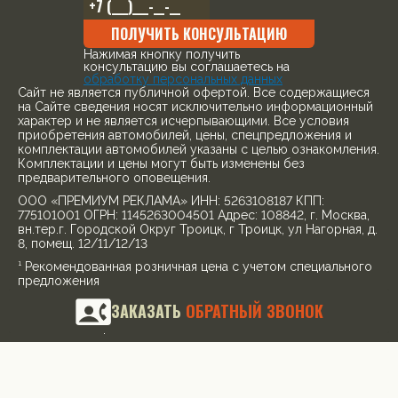
ПОЛУЧИТЬ КОНСУЛЬТАЦИЮ
Нажимая кнопку получить
консультацию вы соглашаетесь на
обработку персональных данных
Cайт не является публичной офертой. Все содержащиеся
на Сайте сведения носят исключительно информационный
характер и не является исчерпывающими. Все условия
приобретения автомобилей, цены, спецпредложения и
комплектации автомобилей указаны с целью ознакомления.
Комплектации и цены могут быть изменены без
предварительного оповещения.
ООО «ПРЕМИУМ РЕКЛАМА» ИНН: 5263108187 КПП:
775101001 ОГРН: 1145263004501 Адрес: 108842, г. Москва,
вн.тер.г. Городской Округ Троицк, г Троицк, ул Нагорная, д.
8, помещ. 12/11/12/13
¹ Рекомендованная розничная цена с учетом специального
предложения
© 2026, все права защищены
ЗАКАЗАТЬ
ОБРАТНЫЙ ЗВОНОК
Политика конфиденциальности
Для получения более подробной информации об
указанных акциях, а также о стоимости автомобилей
обращайтесь к менеджерам по продажам.