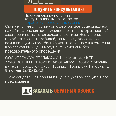
ПОЛУЧИТЬ КОНСУЛЬТАЦИЮ
Нажимая кнопку получить
консультацию вы соглашаетесь на
обработку персональных данных
Cайт не является публичной офертой. Все содержащиеся
на Сайте сведения носят исключительно информационный
характер и не является исчерпывающими. Все условия
приобретения автомобилей, цены, спецпредложения и
комплектации автомобилей указаны с целью ознакомления.
Комплектации и цены могут быть изменены без
предварительного оповещения.
ООО «ПРЕМИУМ РЕКЛАМА» ИНН: 5263108187 КПП:
775101001 ОГРН: 1145263004501 Адрес: 108842, г. Москва,
вн.тер.г. Городской Округ Троицк, г Троицк, ул Нагорная, д.
8, помещ. 12/11/12/13
¹ Рекомендованная розничная цена с учетом специального
предложения
© 2026, все права защищены
ЗАКАЗАТЬ
ОБРАТНЫЙ ЗВОНОК
Политика конфиденциальности
Для получения более подробной информации об
указанных акциях, а также о стоимости автомобилей
обращайтесь к менеджерам по продажам.