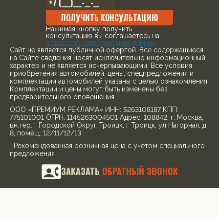
ПОЛУЧИТЬ КОНСУЛЬТАЦИЮ
Нажимая кнопку получить
консультацию вы соглашаетесь на
обработку персональных данных
Cайт не является публичной офертой. Все содержащиеся
на Сайте сведения носят исключительно информационный
характер и не является исчерпывающими. Все условия
приобретения автомобилей, цены, спецпредложения и
комплектации автомобилей указаны с целью ознакомления.
Комплектации и цены могут быть изменены без
предварительного оповещения.
ООО «ПРЕМИУМ РЕКЛАМА» ИНН: 5263108187 КПП:
775101001 ОГРН: 1145263004501 Адрес: 108842, г. Москва,
вн.тер.г. Городской Округ Троицк, г Троицк, ул Нагорная, д.
8, помещ. 12/11/12/13
¹ Рекомендованная розничная цена с учетом специального
предложения
© 2026, все права защищены
ЗАКАЗАТЬ
ОБРАТНЫЙ ЗВОНОК
Политика конфиденциальности
Для получения более подробной информации об
указанных акциях, а также о стоимости автомобилей
обращайтесь к менеджерам по продажам.