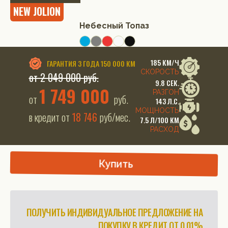
NEW JOLION
Небесный Топаз
185 КМ/Ч
ГАРАНТИЯ
3 ГОДА 150 000 КМ
СКОРОСТЬ
от 2 049 000 руб.
9.8 СЕК.
1 749 000
РАЗГОН
от
руб.
143 Л.С.
МОЩНОСТЬ
в кредит от
18 746
руб/мес.
7.5 Л/100 КМ
РАСХОД
Купить
ПОЛУЧИТЬ ИНДИВИДУАЛЬНОЕ ПРЕДЛОЖЕНИЕ НА
ПОКУПКУ В КРЕДИТ ОТ 0.01%