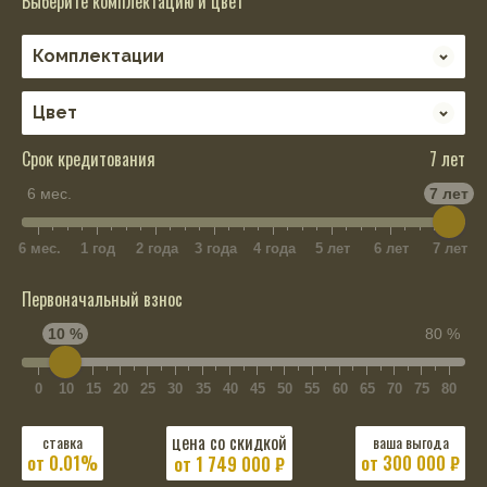
Выберите комплектацию и цвет
Срок кредитования
7 лет
6 мес.
7 лет
6 мес.
1 год
2 года
3 года
4 года
5 лет
6 лет
7 лет
Первоначальный взнос
10 %
80 %
0
10
15
20
25
30
35
40
45
50
55
60
65
70
75
80
цена со скидкой
ставка
ваша выгода
от 0.01%
от 300 000 ₽
от
1 749 000
₽