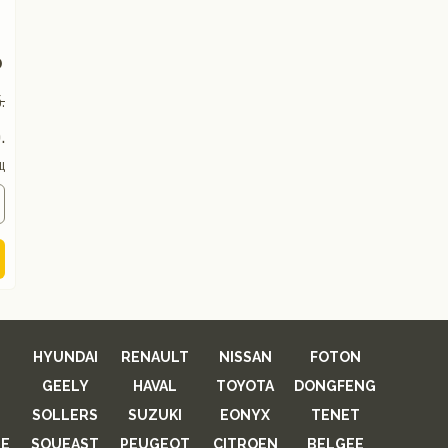
D
.
.
ц
HYUNDAI
RENAULT
NISSAN
FOTON
GEELY
HAVAL
TOYOTA
DONGFENG
SOLLERS
SUZUKI
EONYX
TENET
E
SOUEAST
PEUGEOT
CITROEN
BELGEE