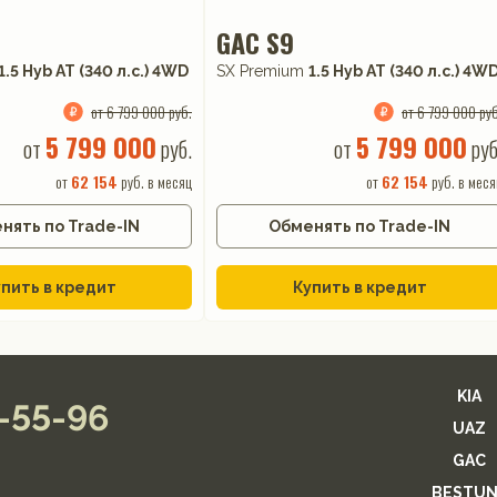
GAC S9
1.5 Hyb AT (340 л.с.) 4WD
SX Premium
1.5 Hyb AT (340 л.с.) 4W
от 6 799 000 руб.
от 6 799 000 руб
5 799 000
5 799 000
от
руб.
от
руб
от
62 154
руб. в месяц
от
62 154
руб. в меся
нять по Trade-IN
Обменять по Trade-IN
пить в кредит
Купить в кредит
KIA
2-55-96
UAZ
GAC
BESTUN