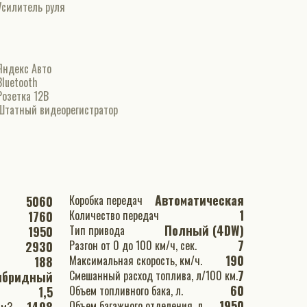
Усилитель руля
Яндекс Авто
Bluetooth
Розетка 12В
Штатный видеорегистратор
Автоматическая
Коробка передач
5060
1
Количество передач
1760
Полный (4DW)
Тип привода
1950
7
Разгон от 0 до 100 км/ч, сек.
2930
190
Максимальная скорость, км/ч.
188
7
Смешанный расход топлива, л/100 км.
ибридный
60
Объем топливного бака, л.
1,5
1950
Объем багажного отделения, л.