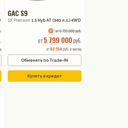
GAC S9
D
SX Premium
1.5 Hyb AT (340 л.с.) 4WD
.
от 6 799 000 руб.
5 799 000
.
от
руб.
ц
от
62 154
руб. в месяц
Обменять по Trade-IN
Купить в кредит