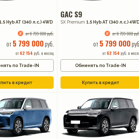
GAC S9
1.5 Hyb AT (340 л.с.) 4WD
SX Premium
1.5 Hyb AT (340 л.с.) 4W
от 6 799 000 руб.
от 6 799 000 руб
5 799 000
5 799 000
от
руб.
от
руб
от
62 154
руб. в месяц
от
62 154
руб. в меся
нять по Trade-IN
Обменять по Trade-IN
пить в кредит
Купить в кредит