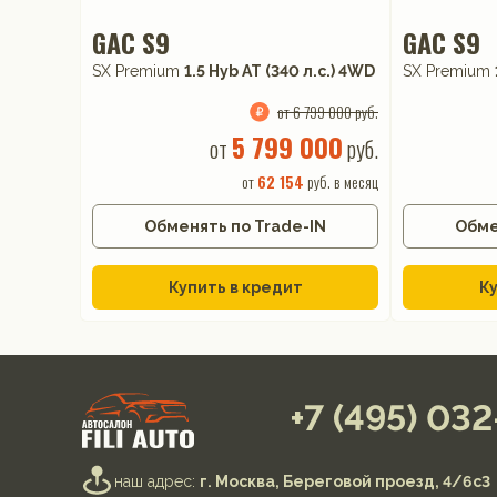
GAC S9
GAC S9
SX Premium
1.5 Hyb AT (340 л.с.) 4WD
SX Premium
от 6 799 000 руб.
5 799 000
от
руб.
от
62 154
руб. в месяц
Обменять по Trade-IN
Обме
Купить в кредит
Ку
+7 (495) 03
наш адрес:
г. Москва, Береговой проезд, 4/6с3