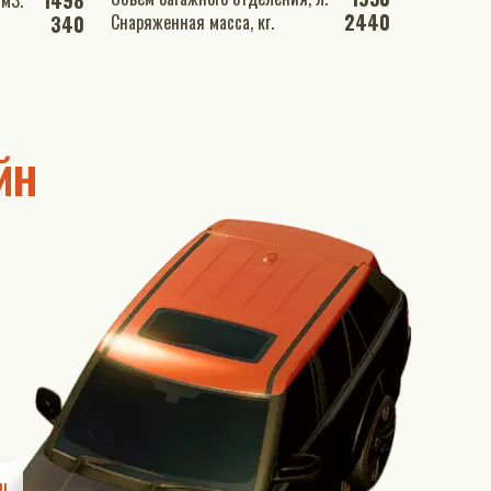
1498
й объем двигателя, см3.
2440
Снаряженная масса, кг.
340
йн
ш