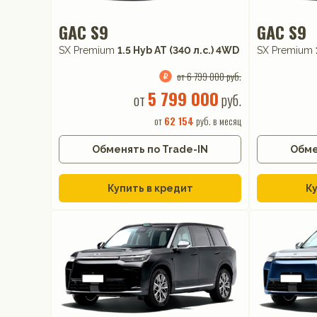
GAC S9
GAC S9
SX Premium
1.5 Hyb AT (340 л.с.) 4WD
SX Premium
от 6 799 000 руб.
5 799 000
от
руб.
от
62 154
руб. в месяц
Обменять по Trade-IN
Обме
Купить в кредит
Ку