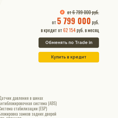
от 6 799 000 руб.
5 799 000
от
руб.
в кредит от
62 154
руб. в месяц
Обменять по Trade in
Купить в кредит
Датчик давления в шинах
Антиблокировочная система (ABS)
Система стабилизации (ESP)
Блокировка замков задних дверей