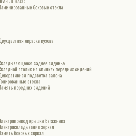
ЭРА-ГЛОНАСС
Ламинированные боковые стекла
Двухцветная окраска кузова
Складывающееся заднее сиденье
Складной столик на спинках передних сидений
Декоративная подсветка салона
Тонированные стекла
Память передних сидений
Электропривод крышки багажника
Электроскладывание зеркал
Память боковых зеркал