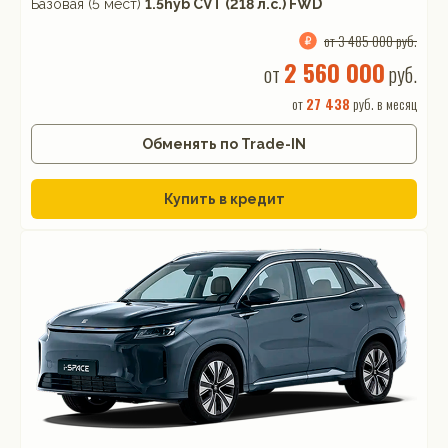
Базовая (5 мест)
1.5hyb CVT (218 л.с.) FWD
от 3 485 000 руб.
2 560 000
от
руб.
от
27 438
руб. в месяц
Обменять по Trade-IN
Купить в кредит