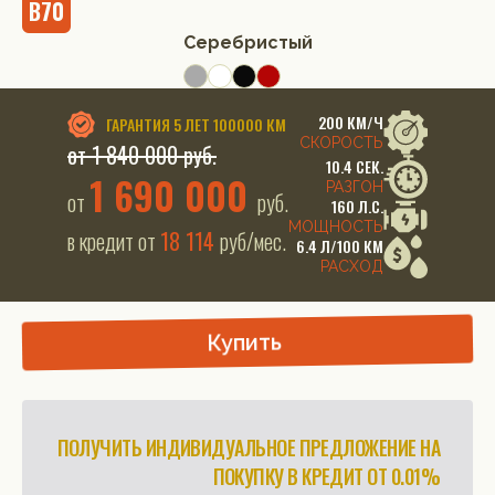
B70
Серебристый
200 КМ/Ч
ГАРАНТИЯ
5 ЛЕТ 100000 КМ
СКОРОСТЬ
от 1 840 000 руб.
10.4 СЕК.
1 690 000
РАЗГОН
от
руб.
160 Л.С.
МОЩНОСТЬ
в кредит от
18 114
руб/мес.
6.4 Л/100 КМ
РАСХОД
Купить
ПОЛУЧИТЬ ИНДИВИДУАЛЬНОЕ ПРЕДЛОЖЕНИЕ НА
ПОКУПКУ В КРЕДИТ ОТ 0.01%