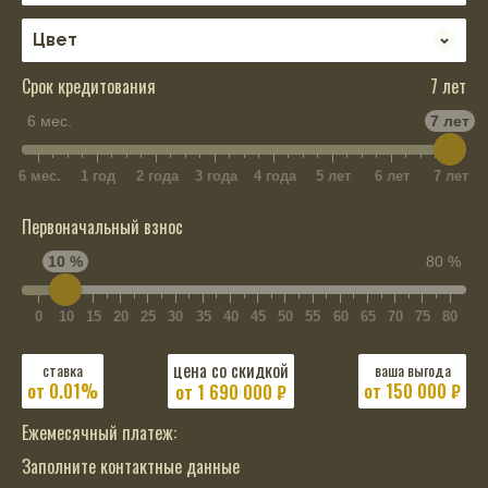
Срок кредитования
7 лет
6 мес.
7 лет
6 мес.
1 год
2 года
3 года
4 года
5 лет
6 лет
7 лет
Первоначальный взнос
10 %
80 %
0
10
15
20
25
30
35
40
45
50
55
60
65
70
75
80
цена со скидкой
ставка
ваша выгода
от 0.01%
от 150 000 ₽
от
1 690 000
₽
Ежемесячный платеж:
Заполните контактные данные